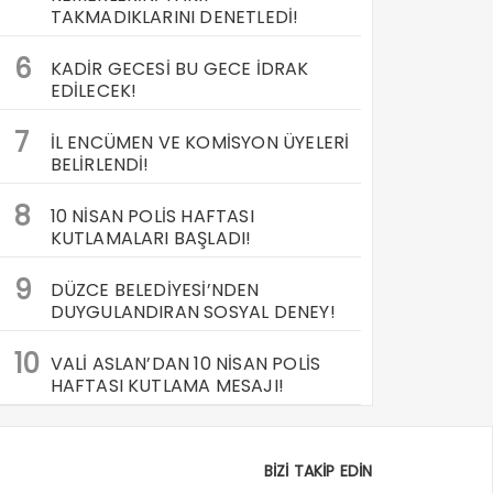
TAKMADIKLARINI DENETLEDİ!
6
KADİR GECESİ BU GECE İDRAK
EDİLECEK!
7
İL ENCÜMEN VE KOMİSYON ÜYELERİ
BELİRLENDİ!
8
10 NİSAN POLİS HAFTASI
KUTLAMALARI BAŞLADI!
9
DÜZCE BELEDİYESİ’NDEN
DUYGULANDIRAN SOSYAL DENEY!
10
VALİ ASLAN’DAN 10 NİSAN POLİS
HAFTASI KUTLAMA MESAJI!
BİZİ TAKİP EDİN