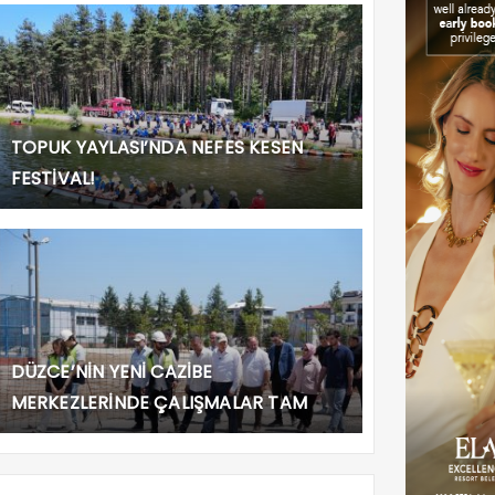
TOPUK YAYLASI’NDA NEFES KESEN
FESTİVAL!
DÜZCE’NİN YENİ CAZİBE
MERKEZLERİNDE ÇALIŞMALAR TAM
GAZ!