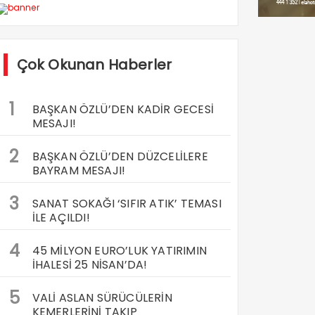
Çok Okunan Haberler
1
BAŞKAN ÖZLÜ’DEN KADİR GECESİ
MESAJI!
2
BAŞKAN ÖZLÜ’DEN DÜZCELİLERE
BAYRAM MESAJI!
3
SANAT SOKAĞI ‘SIFIR ATIK’ TEMASI
İLE AÇILDI!
4
45 MİLYON EURO’LUK YATIRIMIN
İHALESİ 25 NİSAN’DA!
5
VALİ ASLAN SÜRÜCÜLERİN
KEMERLERİNİ TAKIP