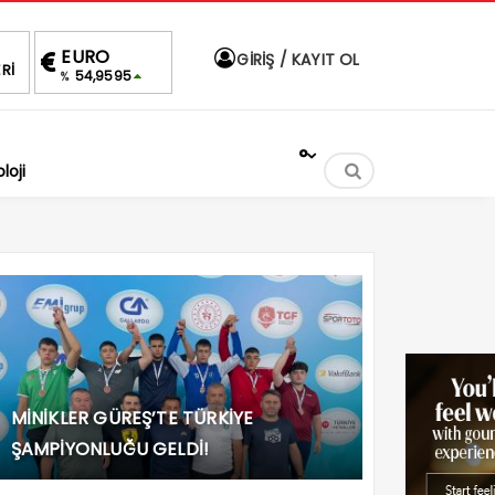
ALTIN
BIST
DOLAR
E
GİRİŞ / KAYIT OL
Rİ
6,495,97
1.690,69
47,5845
5
%0,00
-0.34%
%
%
°
loji
MİNİKLER GÜREŞ’TE TÜRKİYE
ŞAMPİYONLUĞU GELDİ!