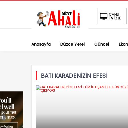
CANLI
TV İZLE
Anasayfa
Düzce Yerel
Güncel
Eko
BATI KARADENİZİN EFESİ