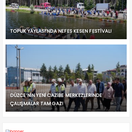
TOPUK YAYLASI’NDA NEFES KESEN FESTİVAL!
DÜZCE’NİN YENİ CAZİBE MERKEZLERİNDE
ÇALIŞMALAR TAM GAZ!