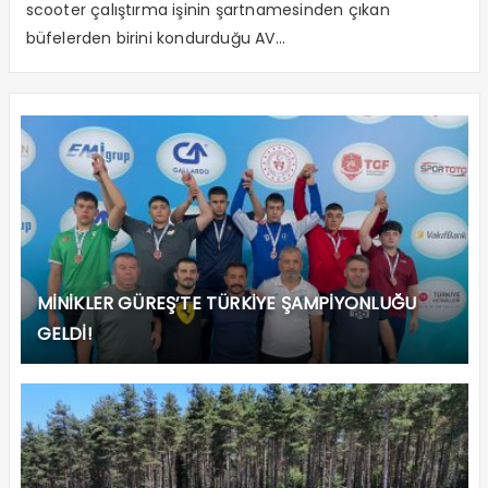
scooter çalıştırma işinin şartnamesinden çıkan
büfelerden birini kondurduğu AV...
MİNİKLER GÜREŞ’TE TÜRKİYE ŞAMPİYONLUĞU
GELDİ!