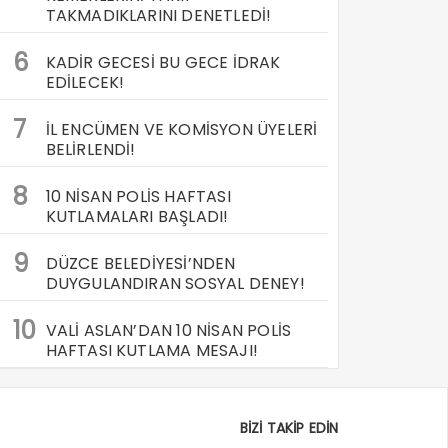
TAKMADIKLARINI DENETLEDİ!
6
KADİR GECESİ BU GECE İDRAK
EDİLECEK!
7
İL ENCÜMEN VE KOMİSYON ÜYELERİ
BELİRLENDİ!
8
10 NİSAN POLİS HAFTASI
KUTLAMALARI BAŞLADI!
9
DÜZCE BELEDİYESİ’NDEN
DUYGULANDIRAN SOSYAL DENEY!
10
VALİ ASLAN’DAN 10 NİSAN POLİS
HAFTASI KUTLAMA MESAJI!
BİZİ TAKİP EDİN