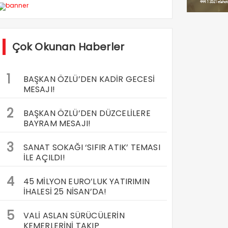
Çok Okunan Haberler
1
BAŞKAN ÖZLÜ’DEN KADİR GECESİ
MESAJI!
2
BAŞKAN ÖZLÜ’DEN DÜZCELİLERE
BAYRAM MESAJI!
3
SANAT SOKAĞI ‘SIFIR ATIK’ TEMASI
İLE AÇILDI!
4
45 MİLYON EURO’LUK YATIRIMIN
İHALESİ 25 NİSAN’DA!
5
VALİ ASLAN SÜRÜCÜLERİN
KEMERLERİNİ TAKIP