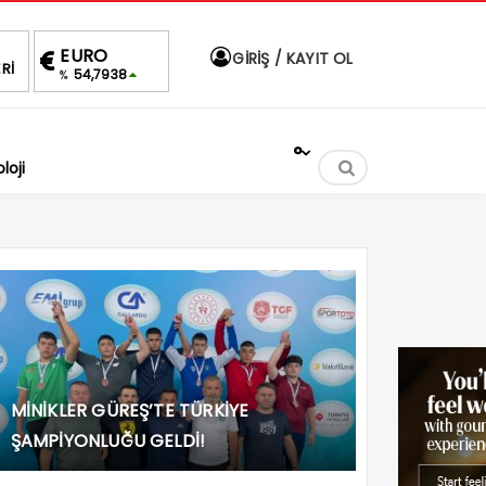
ALTIN
BIST
DOLAR
EU
GİRİŞ / KAYIT OL
Rİ
6,495,13
1.690,69
47,5916
5
%0,04
-0.34%
%
%
°
loji
MİNİKLER GÜREŞ’TE TÜRKİYE
ŞAMPİYONLUĞU GELDİ!