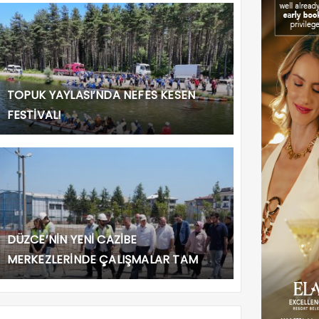
TOPUK YAYLASI’NDA NEFES KESEN
FESTİVAL!
DÜZCE’NİN YENİ CAZİBE
MERKEZLERİNDE ÇALIŞMALAR TAM
GAZ!