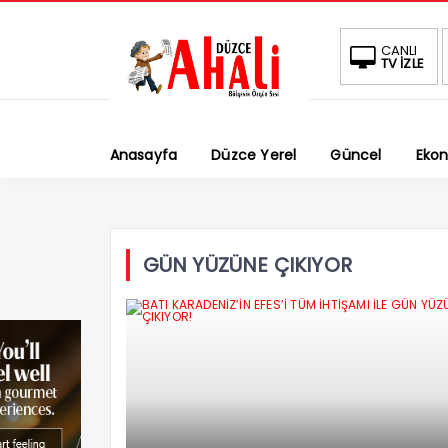
CANLI
TV İZLE
Anasayfa
Düzce Yerel
Güncel
Eko
GÜN YÜZÜNE ÇIKIYOR