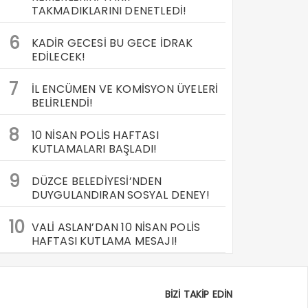
TAKMADIKLARINI DENETLEDİ!
6
KADİR GECESİ BU GECE İDRAK
EDİLECEK!
7
İL ENCÜMEN VE KOMİSYON ÜYELERİ
BELİRLENDİ!
8
10 NİSAN POLİS HAFTASI
KUTLAMALARI BAŞLADI!
9
DÜZCE BELEDİYESİ’NDEN
DUYGULANDIRAN SOSYAL DENEY!
10
VALİ ASLAN’DAN 10 NİSAN POLİS
HAFTASI KUTLAMA MESAJI!
BİZİ TAKİP EDİN