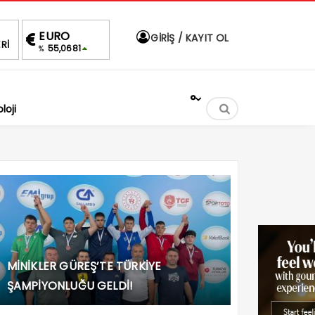
ALTIN
BIST
DOLAR
GİRİŞ / KAYIT OL
Rİ
81
6,521,96
1.702,35
47,5894
%0,40
0.34%
%
%
°
loji
MİNİKLER GÜREŞ’TE TÜRKİYE
ŞAMPİYONLUĞU GELDİ!