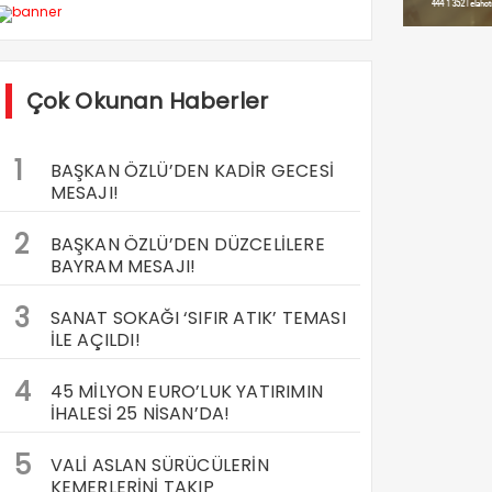
Çok Okunan Haberler
1
BAŞKAN ÖZLÜ’DEN KADİR GECESİ
MESAJI!
2
BAŞKAN ÖZLÜ’DEN DÜZCELİLERE
BAYRAM MESAJI!
3
SANAT SOKAĞI ‘SIFIR ATIK’ TEMASI
İLE AÇILDI!
4
45 MİLYON EURO’LUK YATIRIMIN
İHALESİ 25 NİSAN’DA!
5
VALİ ASLAN SÜRÜCÜLERİN
KEMERLERİNİ TAKIP