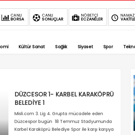
BIST
DOLAR
EURO
CANLI
CANLI
NÖBETÇİ
NAMAZ
BORSA
SONUÇLAR
ECZANELER
VAKİTLE
1.702,35
47,5894
55,06
0.34%
%
%
nomi
Kültür Sanat
Sağlık
Siyaset
Spor
Tekno
DÜZCESOR 1- KARBEL KARAKÖPRÜ
BELEDİYE 1
Misli.com 3. Lig 4. Grupta mücadele eden
Düzcespor bugün 18 Temmuz Stadyumunda
Karbel Karaköprü Belediye Spor ile karşı karşıya