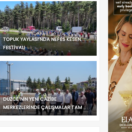
TOPUK YAYLASI’NDA NEFES KESEN
FESTİVAL!
DÜZCE’NİN YENİ CAZİBE
MERKEZLERİNDE ÇALIŞMALAR TAM
GAZ!