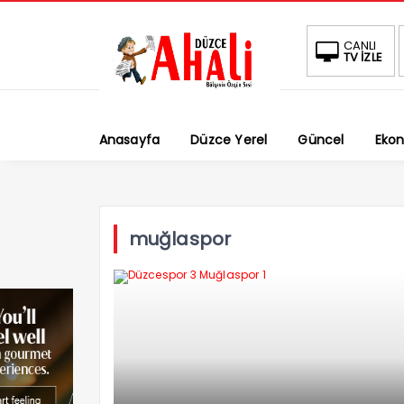
CANLI
TV İZLE
Anasayfa
Düzce Yerel
Güncel
Eko
muğlaspor