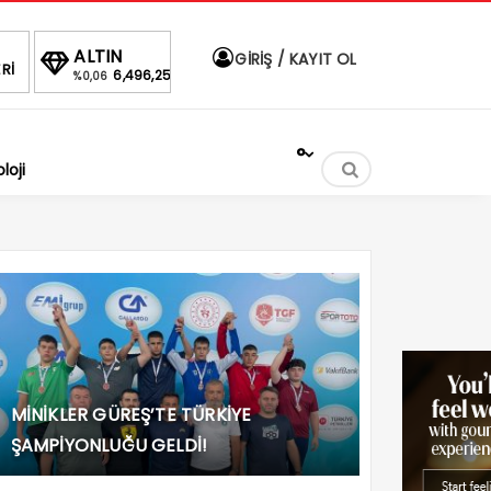
ALTIN
BIST
DOLAR
EU
GİRİŞ / KAYIT OL
Rİ
6,496,25
1.690,69
47,6013
5
%0,06
-0.34%
%
%
°
loji
MİNİKLER GÜREŞ’TE TÜRKİYE
ŞAMPİYONLUĞU GELDİ!