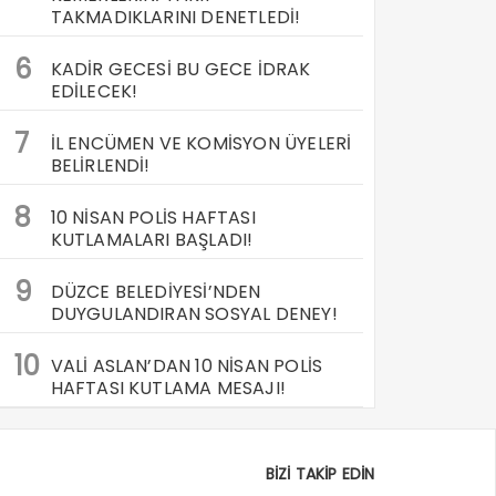
TAKMADIKLARINI DENETLEDİ!
6
KADİR GECESİ BU GECE İDRAK
EDİLECEK!
7
İL ENCÜMEN VE KOMİSYON ÜYELERİ
BELİRLENDİ!
8
10 NİSAN POLİS HAFTASI
KUTLAMALARI BAŞLADI!
9
DÜZCE BELEDİYESİ’NDEN
DUYGULANDIRAN SOSYAL DENEY!
10
VALİ ASLAN’DAN 10 NİSAN POLİS
HAFTASI KUTLAMA MESAJI!
BİZİ TAKİP EDİN