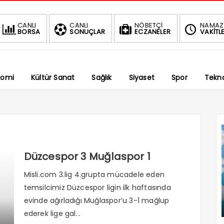
BIST
DOLAR
EURO
CANLI
CANLI
NÖBETÇİ
NAMAZ
BORSA
SONUÇLAR
ECZANELER
VAKİTLE
1.690,69
47,6013
54,8105
-0.34%
%
%
nomi
Kültür Sanat
Sağlık
Siyaset
Spor
Tekno
Düzcespor 3 Muğlaspor 1
Misli.com 3.lig 4.grupta mücadele eden
temsilcimiz Düzcespor ligin ilk haftasında
evinde ağırladığı Muğlaspor’u 3-1 mağlup
ederek lige gal...