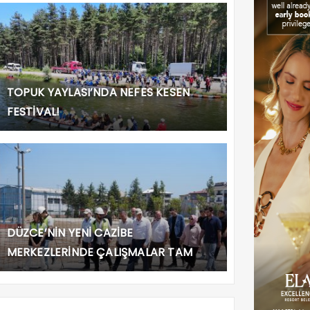
TOPUK YAYLASI’NDA NEFES KESEN
FESTİVAL!
DÜZCE’NİN YENİ CAZİBE
MERKEZLERİNDE ÇALIŞMALAR TAM
GAZ!