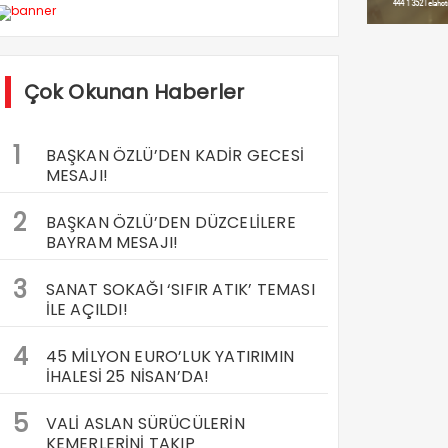
Çok Okunan Haberler
1
BAŞKAN ÖZLÜ’DEN KADİR GECESİ
MESAJI!
2
BAŞKAN ÖZLÜ’DEN DÜZCELİLERE
BAYRAM MESAJI!
3
SANAT SOKAĞI ‘SIFIR ATIK’ TEMASI
İLE AÇILDI!
4
45 MİLYON EURO’LUK YATIRIMIN
İHALESİ 25 NİSAN’DA!
5
VALİ ASLAN SÜRÜCÜLERİN
KEMERLERİNİ TAKIP