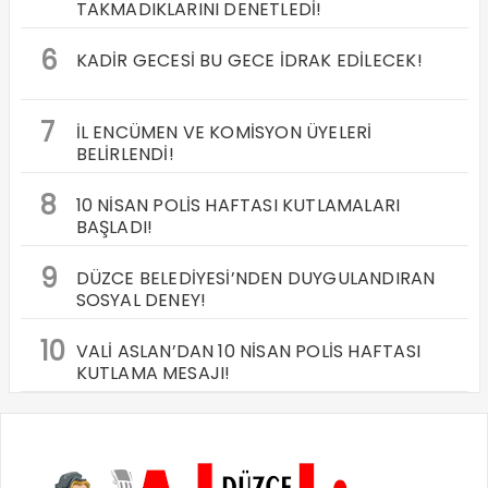
TAKMADIKLARINI DENETLEDİ!
6
KADİR GECESİ BU GECE İDRAK EDİLECEK!
7
İL ENCÜMEN VE KOMİSYON ÜYELERİ
BELİRLENDİ!
8
10 NİSAN POLİS HAFTASI KUTLAMALARI
BAŞLADI!
9
DÜZCE BELEDİYESİ’NDEN DUYGULANDIRAN
SOSYAL DENEY!
10
VALİ ASLAN’DAN 10 NİSAN POLİS HAFTASI
KUTLAMA MESAJI!