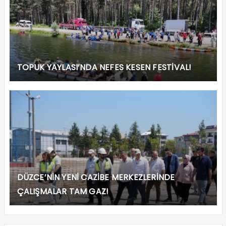
TOPUK YAYLASI’NDA NEFES KESEN FESTİVAL!
DÜZCE’NİN YENİ CAZİBE MERKEZLERİNDE
ÇALIŞMALAR TAM GAZ!