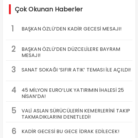
Çok Okunan Haberler
1
BAŞKAN ÖZLÜ’DEN KADİR GECESİ MESAJI!
2
BAŞKAN ÖZLÜ’DEN DÜZCELİLERE BAYRAM
MESAJI!
3
SANAT SOKAĞI ‘SIFIR ATIK’ TEMASI İLE AÇILDI!
4
45 MİLYON EURO’LUK YATIRIMIN İHALESİ 25
NİSAN’DA!
5
VALİ ASLAN SÜRÜCÜLERİN KEMERLERİNİ TAKIP
TAKMADIKLARINI DENETLEDİ!
6
KADİR GECESİ BU GECE İDRAK EDİLECEK!