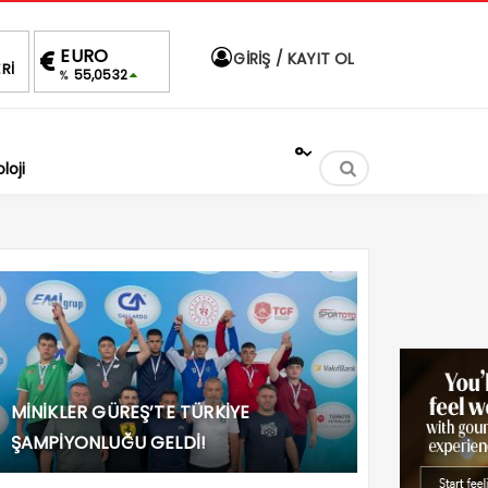
URO
ALTIN
BIST
DOLAR
GİRİŞ / KAYIT OL
Rİ
55,0532
6,508,25
1.696,53
47,5873
%0,19
-1.02%
%
°
loji
MİNİKLER GÜREŞ’TE TÜRKİYE
ŞAMPİYONLUĞU GELDİ!