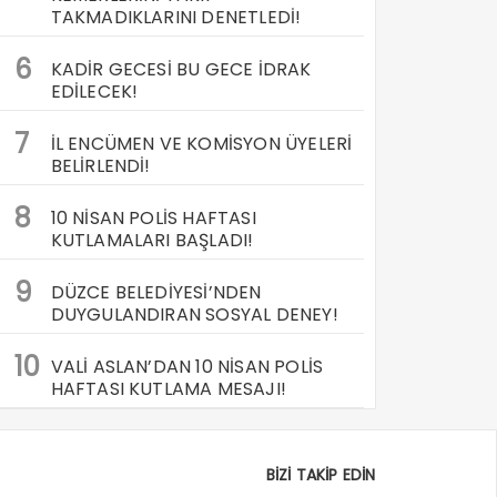
TAKMADIKLARINI DENETLEDİ!
6
KADİR GECESİ BU GECE İDRAK
EDİLECEK!
7
İL ENCÜMEN VE KOMİSYON ÜYELERİ
BELİRLENDİ!
8
10 NİSAN POLİS HAFTASI
KUTLAMALARI BAŞLADI!
9
DÜZCE BELEDİYESİ’NDEN
DUYGULANDIRAN SOSYAL DENEY!
10
VALİ ASLAN’DAN 10 NİSAN POLİS
HAFTASI KUTLAMA MESAJI!
BİZİ TAKİP EDİN