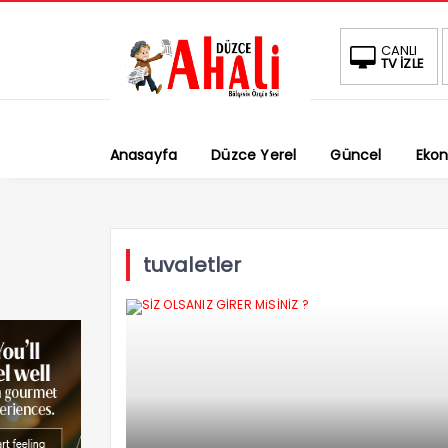
CANLI
TV İZLE
Anasayfa
Düzce Yerel
Güncel
Eko
tuvaletler