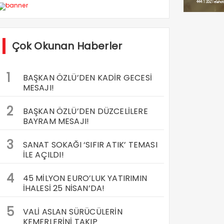
Çok Okunan Haberler
1
BAŞKAN ÖZLÜ’DEN KADİR GECESİ
MESAJI!
2
BAŞKAN ÖZLÜ’DEN DÜZCELİLERE
BAYRAM MESAJI!
3
SANAT SOKAĞI ‘SIFIR ATIK’ TEMASI
İLE AÇILDI!
4
45 MİLYON EURO’LUK YATIRIMIN
İHALESİ 25 NİSAN’DA!
5
VALİ ASLAN SÜRÜCÜLERİN
KEMERLERİNİ TAKIP