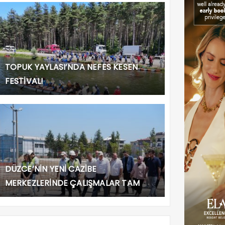
TOPUK YAYLASI’NDA NEFES KESEN
FESTİVAL!
DÜZCE’NİN YENİ CAZİBE
MERKEZLERİNDE ÇALIŞMALAR TAM
GAZ!