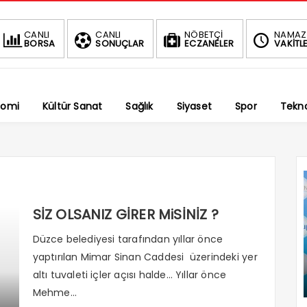
BIST
DOLAR
E
CANLI
CANLI
NÖBETÇİ
NAMAZ
BORSA
SONUÇLAR
ECZANELER
VAKİTLE
1.696,53
47,5873
-1.02%
%
%
nomi
Kültür Sanat
Sağlık
Siyaset
Spor
Tekno
SİZ OLSANIZ GİRER MiSİNİZ ?
Düzce belediyesi tarafından yıllar önce
yaptırılan Mimar Sinan Caddesi üzerindeki yer
altı tuvaleti içler açısı halde… Yıllar önce
Mehme...