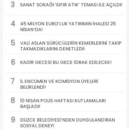
3
SANAT SOKAĞI ‘SIFIR ATIK’ TEMASI İLE AÇILDI!
4
45 MİLYON EURO’LUK YATIRIMIN İHALESİ 25
NİSAN’DA!
5
VALİ ASLAN SÜRÜCÜLERİN KEMERLERİNİ TAKIP
TAKMADIKLARINI DENETLEDİ!
6
KADİR GECESİ BU GECE İDRAK EDİLECEK!
7
İL ENCÜMEN VE KOMİSYON ÜYELERİ
BELİRLENDİ!
8
10 NİSAN POLİS HAFTASI KUTLAMALARI
BAŞLADI!
9
DÜZCE BELEDİYESİ’NDEN DUYGULANDIRAN
SOSYAL DENEY!