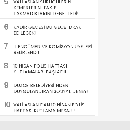
5
VALİ ASLAN SÜRÜCÜLERİN
KEMERLERİNİ TAKIP
TAKMADIKLARINI DENETLEDİ!
6
KADİR GECESİ BU GECE İDRAK
EDİLECEK!
7
İL ENCÜMEN VE KOMİSYON ÜYELERİ
BELİRLENDİ!
8
10 NİSAN POLİS HAFTASI
KUTLAMALARI BAŞLADI!
9
DÜZCE BELEDİYESİ’NDEN
DUYGULANDIRAN SOSYAL DENEY!
10
VALİ ASLAN’DAN 10 NİSAN POLİS
HAFTASI KUTLAMA MESAJI!