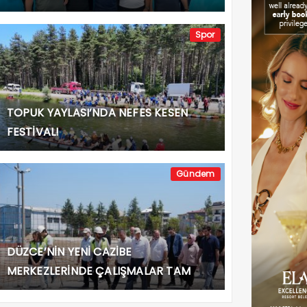
Spor
TOPUK YAYLASI’NDA NEFES KESEN
FESTİVAL!
Gündem
DÜZCE’NİN YENİ CAZİBE
MERKEZLERİNDE ÇALIŞMALAR TAM
GAZ!