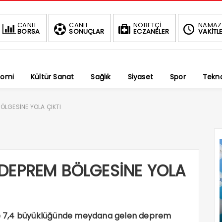
BIST
DOLAR
EURO
CANLI
CANLI
NÖBETÇİ
NAMAZ
BORSA
SONUÇLAR
ECZANELER
VAKİTLE
1.690,16
47,6884
55,2089
-0.03%
%
%
nomi
Kültür Sanat
Sağlık
Siyaset
Spor
Tekno
 BÖLGESİNE YOLA ÇIKTI
İP DEPREM BÖLGESİNE YOLA
e 7,4 büyüklüğünde meydana gelen deprem