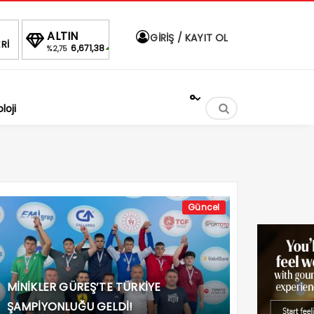
ALTIN
BIST
DOLAR
EURO
GİRİŞ / KAYIT OL
Rİ
6,671,38
1.690,16
47,6884
55,2089
%2,75
-0.03%
%
%
°
loji
Güncel
MİNİKLER GÜREŞ’TE TÜRKİYE
ŞAMPİYONLUĞU GELDİ!