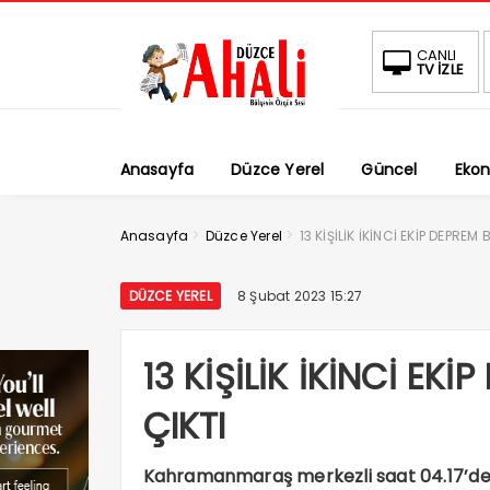
CANLI
TV İZLE
Anasayfa
Düzce Yerel
Güncel
Eko
>
>
Anasayfa
Düzce Yerel
13 KİŞİLİK İKİNCİ EKİP DEPREM
DÜZCE YEREL
8 Şubat 2023 15:27
13 KİŞİLİK İKİNCİ EK
ÇIKTI
Kahramanmaraş merkezli saat 04.17’d