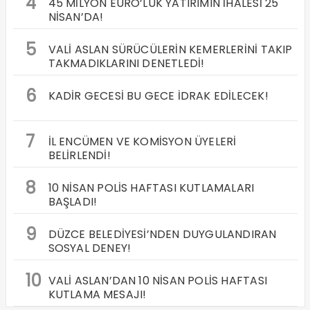
4
45 MİLYON EURO’LUK YATIRIMIN İHALESİ 25
NİSAN’DA!
5
VALİ ASLAN SÜRÜCÜLERİN KEMERLERİNİ TAKIP
TAKMADIKLARINI DENETLEDİ!
6
KADİR GECESİ BU GECE İDRAK EDİLECEK!
7
İL ENCÜMEN VE KOMİSYON ÜYELERİ
BELİRLENDİ!
8
10 NİSAN POLİS HAFTASI KUTLAMALARI
BAŞLADI!
9
DÜZCE BELEDİYESİ’NDEN DUYGULANDIRAN
SOSYAL DENEY!
10
VALİ ASLAN’DAN 10 NİSAN POLİS HAFTASI
KUTLAMA MESAJI!