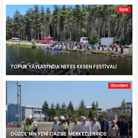
Spor
TOPUK YAYLASI’NDA NEFES KESEN FESTİVAL!
Gündem
DÜZCE’NİN YENİ CAZİBE MERKEZLERİNDE