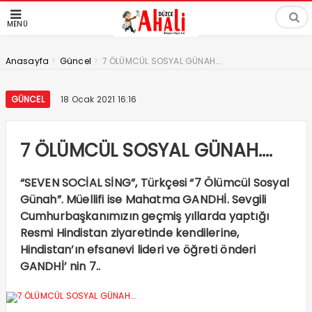
MENÜ
>
>
Anasayfa
Güncel
7 ÖLÜMCÜL SOSYAL GÜNAH….
GÜNCEL
18 Ocak 2021 16:16
7 ÖLÜMCÜL SOSYAL GÜNAH….
“SEVEN SOCİAL SİNG”, Türkçesi “7 Ölümcül Sosyal
Günah”. Müellifi ise Mahatma GANDHİ. Sevgili
Cumhurbaşkanımızın geçmiş yıllarda yaptığı
Resmi Hindistan ziyaretinde kendilerine,
Hindistan’ın efsanevi lideri ve öğreti önderi
GANDHİ’ nin 7..