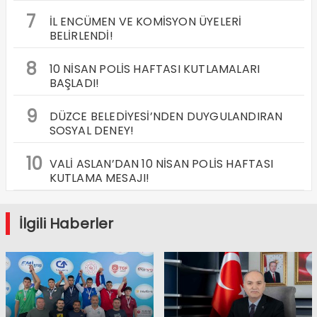
7
İL ENCÜMEN VE KOMİSYON ÜYELERİ
BELİRLENDİ!
8
10 NİSAN POLİS HAFTASI KUTLAMALARI
BAŞLADI!
9
DÜZCE BELEDİYESİ’NDEN DUYGULANDIRAN
SOSYAL DENEY!
10
VALİ ASLAN’DAN 10 NİSAN POLİS HAFTASI
KUTLAMA MESAJI!
İlgili Haberler