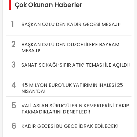
Çok Okunan Haberler
1
BAŞKAN ÖZLÜ’DEN KADİR GECESİ MESAJI!
2
BAŞKAN ÖZLÜ’DEN DÜZCELİLERE BAYRAM
MESAJI!
3
SANAT SOKAĞI ‘SIFIR ATIK’ TEMASI İLE AÇILDI!
4
45 MİLYON EURO’LUK YATIRIMIN İHALESİ 25
NİSAN’DA!
5
VALİ ASLAN SÜRÜCÜLERİN KEMERLERİNİ TAKIP
TAKMADIKLARINI DENETLEDİ!
6
KADİR GECESİ BU GECE İDRAK EDİLECEK!