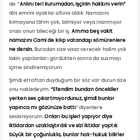
de. “
Anlını teri kurumadan, işçinin hakkını verin”
dini emrini ayaklar altına aldık. Namazını
kılmayana lâfım yok, bilmiyor veya inanmıyor
orası onun bileceği bir iş.
Amma beş vakit
namazını Cami de kılıp vatandaşı sömürenlere
ne dersin.
Buradan size vaaz verecek halim yok
lakin yapılanları gördükten sonra da susmayı
içime sindiremiyorum.
Şimdi etraftan duyduğum bir söz var durun size
onu nakledeyim.
“Efendim bundan öncekiler
yerken ses çıkartmıyordunuz, şimdi bunlar
yapınca mı gözünüze battı
” diyenlere
sesleniyorum.
Onları bu işleri yapıyor diye
iktidardan uzaklaştırdık ve sizi iktidar yaptık
büyük bir çoğunlukla, bunlar hak-hukuk bilirler