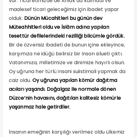
var. Ticaretimizde de Ahlâk da kalmadı ve
maalesef ticari geleceğimiz için ibadet yapar
olduk.
Dünün Mücahitleri bu günün dev
Müteahhitleri oldu ve İslâm adına yapılan
tesettür defilelerindeki rezilliği bilcümle gördük.
Bir de özverisiz ibadeti de bunun içine ekleyince,
karşımıza ne idüğü belirsiz bir insan silueti çıktı.
Vatanımıza, milletimize ve dinimize hayırlı olsun.
Oy uğruna her türlü insani suiistimali yapmak da
caiz oldu.
Oy uğruna yapılan
kömür dağıtma
acıları yaşandı. Doğalgaz ile normale dönen
Düzce’nin havasını, dağıtılan kalitesiz kömürle
yaşanmaz hale getirdiler.
İnsanın emeğinin karşılığı verilmez oldu ülkemiz