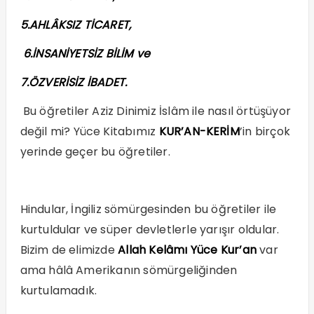
5.AHLÂKSIZ TİCARET,
6.İNSANİYETSİZ BİLİM ve
7.ÖZVERİSİZ İBADET.
Bu öğretiler Aziz Dinimiz İslâm ile nasıl örtüşüyor
değil mi? Yüce Kitabımız
KUR’AN-KERİM
’in birçok
yerinde geçer bu öğretiler.
Hindular, İngiliz sömürgesinden bu öğretiler ile
kurtuldular ve süper devletlerle yarışır oldular.
Bizim de elimizde
Allah Kelâmı Yüce Kur’an
var
ama hâlâ Amerikanın sömürgeliğinden
kurtulamadık.