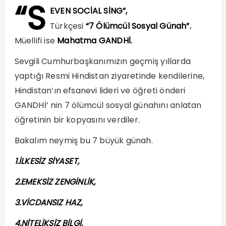
“S
EVEN SOCİAL SİNG”,
Türkçesi
“7 Ölümcül Sosyal Günah”.
Müellifi ise
Mahatma GANDHİ.
Sevgili Cumhurbaşkanımızın geçmiş yıllarda
yaptığı Resmi Hindistan ziyaretinde kendilerine,
Hindistan’ın efsanevi lideri ve öğreti önderi
GANDHİ’ nin 7 ölümcül sosyal günahını anlatan
öğretinin bir kopyasını verdiler.
Bakalım neymiş bu 7 büyük günah.
1.İLKESİZ SİYASET,
2.EMEKSİZ ZENGİNLİK,
3.VİCDANSIZ HAZ,
4.NİTELİKSİZ BİLGİ,