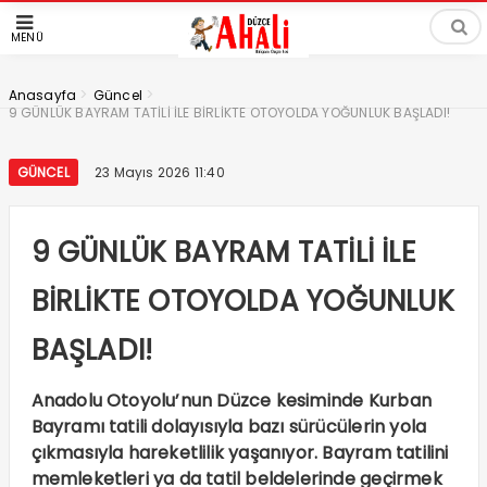
MENÜ
>
>
Anasayfa
Güncel
9 GÜNLÜK BAYRAM TATİLİ İLE BİRLİKTE OTOYOLDA YOĞUNLUK BAŞLADI!
GÜNCEL
23 Mayıs 2026 11:40
9 GÜNLÜK BAYRAM TATİLİ İLE
BİRLİKTE OTOYOLDA YOĞUNLUK
BAŞLADI!
Anadolu Otoyolu’nun Düzce kesiminde Kurban
Bayramı tatili dolayısıyla bazı sürücülerin yola
çıkmasıyla hareketlilik yaşanıyor. Bayram tatilini
memleketleri ya da tatil beldelerinde geçirmek