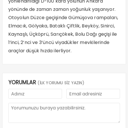
yönlendirildiği D-100 kara yolunun Ankara
yönünde de zaman zaman yoğunluk yaşanıyor.
Otoyolun Düzce geçişinde Gümüşova rampaları,
Elmacık, Gölyaka, Bataklı Çiftlik, Beyköy, Sinirci,
Kaynaşlı, Üçköprü, Sarıçökek, Bolu Dağı geçişi ile
1’inci, 2’nci ve 3’üncü viyadükler mevkilerinde
araçlar düşük hızda ilerliyor.
YORUMLAR
(İLK YORUMU SİZ YAZIN)