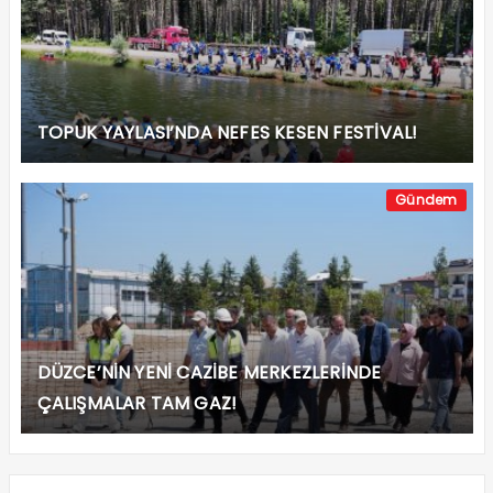
TOPUK YAYLASI’NDA NEFES KESEN FESTİVAL!
Gündem
DÜZCE’NİN YENİ CAZİBE MERKEZLERİNDE
ÇALIŞMALAR TAM GAZ!