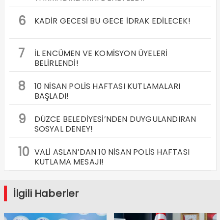
6
KADİR GECESİ BU GECE İDRAK EDİLECEK!
7
İL ENCÜMEN VE KOMİSYON ÜYELERİ
BELİRLENDİ!
8
10 NİSAN POLİS HAFTASI KUTLAMALARI
BAŞLADI!
9
DÜZCE BELEDİYESİ’NDEN DUYGULANDIRAN
SOSYAL DENEY!
10
VALİ ASLAN’DAN 10 NİSAN POLİS HAFTASI
KUTLAMA MESAJI!
İlgili Haberler