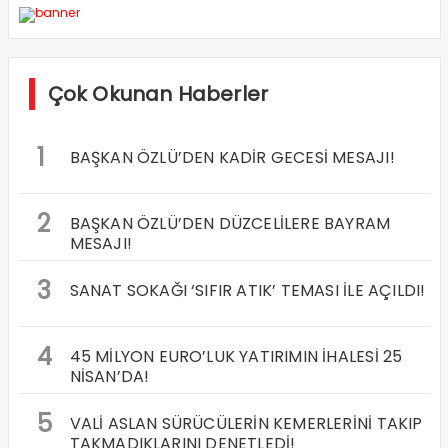
Çok Okunan Haberler
1
BAŞKAN ÖZLÜ’DEN KADİR GECESİ MESAJI!
2
BAŞKAN ÖZLÜ’DEN DÜZCELİLERE BAYRAM
MESAJI!
3
SANAT SOKAĞI ‘SIFIR ATIK’ TEMASI İLE AÇILDI!
4
45 MİLYON EURO’LUK YATIRIMIN İHALESİ 25
NİSAN’DA!
5
VALİ ASLAN SÜRÜCÜLERİN KEMERLERİNİ TAKIP
TAKMADIKLARINI DENETLEDİ!