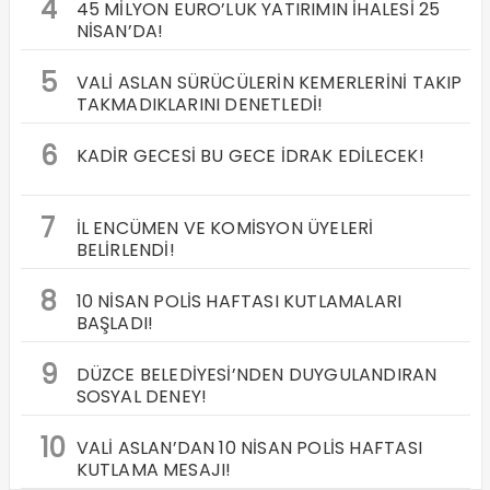
4
45 MİLYON EURO’LUK YATIRIMIN İHALESİ 25
NİSAN’DA!
5
VALİ ASLAN SÜRÜCÜLERİN KEMERLERİNİ TAKIP
TAKMADIKLARINI DENETLEDİ!
6
KADİR GECESİ BU GECE İDRAK EDİLECEK!
7
İL ENCÜMEN VE KOMİSYON ÜYELERİ
BELİRLENDİ!
8
10 NİSAN POLİS HAFTASI KUTLAMALARI
BAŞLADI!
9
DÜZCE BELEDİYESİ’NDEN DUYGULANDIRAN
SOSYAL DENEY!
10
VALİ ASLAN’DAN 10 NİSAN POLİS HAFTASI
KUTLAMA MESAJI!