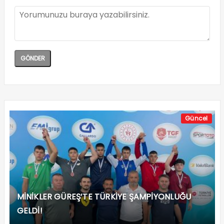
Güncel
MİNİKLER GÜREŞ’TE TÜRKİYE ŞAMPİYONLUĞU
GELDİ!