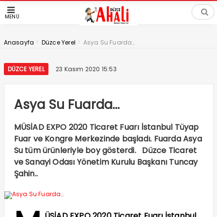
MENÜ
>
>
Anasayfa
Düzce Yerel
Asya Su Fuarda…
DÜZCE YEREL
23 Kasım 2020 15:53
Asya Su Fuarda…
MÜSİAD EXPO 2020 Ticaret Fuarı İstanbul Tüyap
Fuar ve Kongre Merkezinde başladı. Fuarda Asya
Su tüm ürünleriyle boy gösterdi. Düzce Ticaret
ve Sanayi Odası Yönetim Kurulu Başkanı Tuncay
Şahin..
ÜSİAD EXPO 2020 Ticaret Fuarı İstanbul