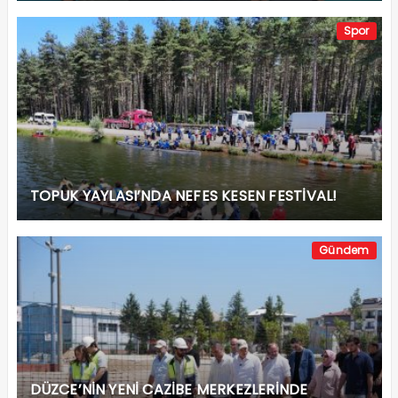
Spor
TOPUK YAYLASI’NDA NEFES KESEN FESTİVAL!
Gündem
DÜZCE’NİN YENİ CAZİBE MERKEZLERİNDE