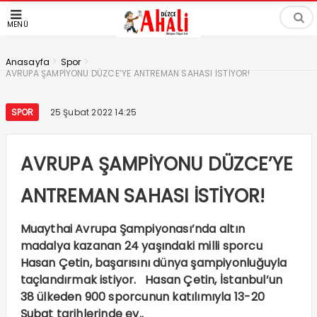
MENÜ
>
>
Anasayfa
Spor
AVRUPA ŞAMPİYONU DÜZCE’YE ANTREMAN SAHASI İSTİYOR!
SPOR
25 Şubat 2022 14:25
AVRUPA ŞAMPİYONU DÜZCE’YE
ANTREMAN SAHASI İSTİYOR!
Muaythai Avrupa Şampiyonası’nda altın
madalya kazanan 24 yaşındaki milli sporcu
Hasan Çetin, başarısını dünya şampiyonluğuyla
taçlandırmak istiyor. Hasan Çetin, İstanbul’un
38 ülkeden 900 sporcunun katılımıyla 13-20
Şubat tarihlerinde ev..