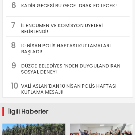
6
KADİR GECESİ BU GECE İDRAK EDİLECEK!
7
İL ENCÜMEN VE KOMİSYON ÜYELERİ
BELİRLENDİ!
8
10 NİSAN POLİS HAFTASI KUTLAMALARI
BAŞLADI!
9
DÜZCE BELEDİYESİ’NDEN DUYGULANDIRAN
SOSYAL DENEY!
10
VALİ ASLAN’DAN 10 NİSAN POLİS HAFTASI
KUTLAMA MESAJI!
İlgili Haberler