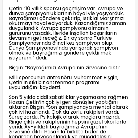
Çetin “10 yıllık sporcu geçmişim var. Avrupa ve
dünya şampiyonluklarının hayaliyle yaşıyorduk.
Bayrağımızı göndere çektirip, İstiklal Marşı’mızı
okutmayı hayal ediyorduk. Kazandığımız zaman
duygulandık. Avrupa şampiyonu olmanın
gururunu yaşadık. İleride inşallah başarıların
devamını getireceğiz. Bir ay sonra Türkiye
Şampiyonası’nda 8’inci kez şampiyon olup,
Dünya Şampiyonası’nda yarışarak şampiyon
olmak ve bayrağımızı göndere çektirmek
istiyorum.” dedi.
Bişgin: “Bayrağımızı Avrupa’nın zirvesine dikti”
Milli sporcunun antrenörü Muhammet Bişgin,
Çetin’in sıkı bir antrenman programı
uyguladığını kaydetti.
Son 5 yılda ciddi sakatlıklar yaşamasına rağmen
Hasan Çetin’in çok iyi geri dönüşler yaptığını
aktaran Bişgin, “Son şampiyonaya mental olarak
çok iyi hazırlandı. Çok da zorlu rakipleri vardı.
Süreç zordu. Psikolojik olarak maçlara hazırdı.
Ringe çıktı ve rakiplerinin hepsini güzel skorlarla
yendi. Ay-yıldızlı bayrağımızı Avrupa’nın
zirvesine dikti. Hasan’la birlikte bizler de
kenardan heyecanlandık ve mücadelesini