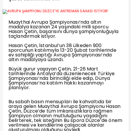
Muaythai Avrupa Şampiyonası’nda altın
madalya kazanan 24 yaşındaki milli sporcu
Hasan Çetin, başarısını dünya şampiyonluğuyla
taçlandırmak istiyor.
Hasan Çetin, İstanbul’un 38 ülkeden 900
sporcunun katılımıyla 13-20 Şubat tarihlerinde
ev sahipliği yaptığı Avrupa Şampiyonası’nda
altın madalyaya uzandı.
Büyük gurur yaşayan Çetin, 21-26 Mart
tarihlerinde Antalya’da düzenlenecek Türkiye
Şampiyonası’nda birinciliği elde edip, Dünya
Şampiyonası’na katılım hakkı kazanmayı
planlıyor.
Bu sabah basın mensupları ile kahvaltıda bir
araya gelen Muaythai Avrupa Şampiyonu Hasan
Çetin, Düzce’de tüm imkansızlıklara rağmen
Şampiyon olmanın mutluluğunu yaşadığını
belirterek, tek isteğinin Bu spora Düzce’de önem
verilmesi ve kendilerine çalışacak alanlar
oluşturulması olduğunu söyledi.