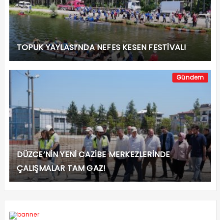
TOPUK YAYLASI’NDA NEFES KESEN FESTİVAL!
Gündem
DÜZCE’NİN YENİ CAZİBE MERKEZLERİNDE
ÇALIŞMALAR TAM GAZ!