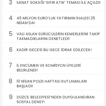
3
SANAT SOKAĞI ‘SIFIR ATIK’ TEMASI İLE AÇILDI!
4
45 MİLYON EURO’LUK YATIRIMIN İHALESİ 25
NİSAN’DA!
5
VALİ ASLAN SÜRÜCÜLERİN KEMERLERİNİ TAKIP
TAKMADIKLARINI DENETLEDİ!
6
KADİR GECESİ BU GECE İDRAK EDİLECEK!
7
İL ENCÜMEN VE KOMİSYON ÜYELERİ
BELİRLENDİ!
8
10 NİSAN POLİS HAFTASI KUTLAMALARI
BAŞLADI!
9
DÜZCE BELEDİYESİ’NDEN DUYGULANDIRAN
SOSYAL DENEY!