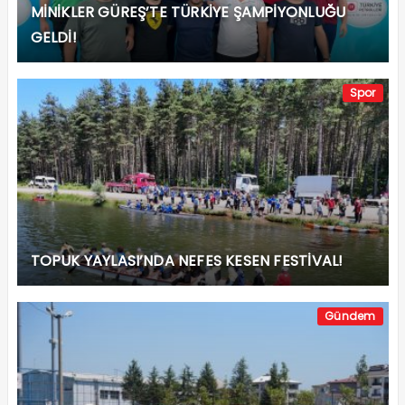
MİNİKLER GÜREŞ’TE TÜRKİYE ŞAMPİYONLUĞU
GELDİ!
Spor
TOPUK YAYLASI’NDA NEFES KESEN FESTİVAL!
Gündem