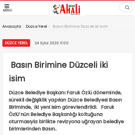
MENÜ
>
>
Anasayfa
Düzce Yerel
Basın Birimine Düzceli iki isim
DÜZCE YEREL
24 Eylül 2020 11:00
Basın Birimine Düzceli iki
isim
Düzce Belediye Başkanı Faruk Özlü döneminde,
sürekli değişiklik yapılan Düzce Belediyesi Basın
Biriminde, iki yeni isim görevlendirildi. Faruk
Özlü’nün Belediye Başkanlığı koltuğuna
oturmasıyla birlikte revizyona uğrayan belediye
birimlerinden Basın..