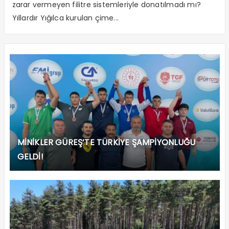
zarar vermeyen filitre sistemleriyle donatılmadı mı?
Yıllardır Yığılca kurulan çime...
MİNİKLER GÜREŞ’TE TÜRKİYE ŞAMPİYONLUĞU
GELDİ!