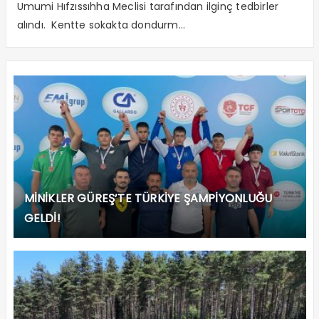
Umumi Hıfzıssıhha Meclisi tarafından ilginç tedbirler
alındı. Kentte sokakta dondurm...
MİNİKLER GÜREŞ’TE TÜRKİYE ŞAMPİYONLUĞU
GELDİ!