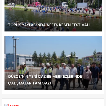
TOPUK YAYLASI’NDA NEFES KESEN FESTİVAL!
DÜZCE’NİN YENİ CAZİBE MERKEZLERİNDE
ÇALIŞMALAR TAM GAZ!