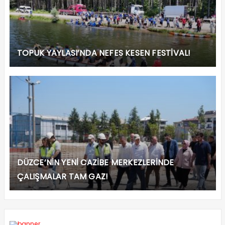
TOPUK YAYLASI’NDA NEFES KESEN FESTİVAL!
DÜZCE’NİN YENİ CAZİBE MERKEZLERİNDE
ÇALIŞMALAR TAM GAZ!