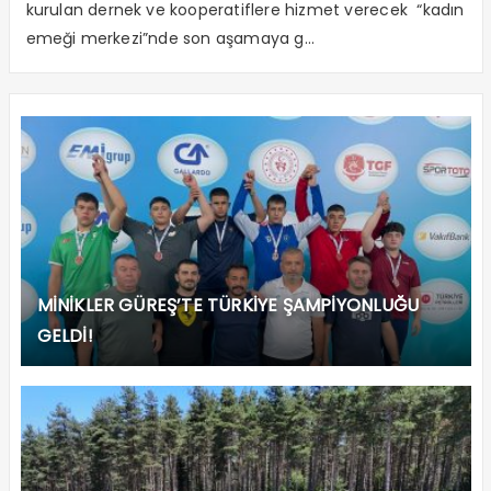
kurulan dernek ve kooperatiflere hizmet verecek “kadın
emeği merkezi”nde son aşamaya g...
MİNİKLER GÜREŞ’TE TÜRKİYE ŞAMPİYONLUĞU
GELDİ!