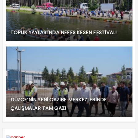
TOPUK YAYLASI’NDA NEFES KESEN FESTİVAL!
DÜZCE’NİN YENİ CAZİBE MERKEZLERİNDE
ÇALIŞMALAR TAM GAZ!