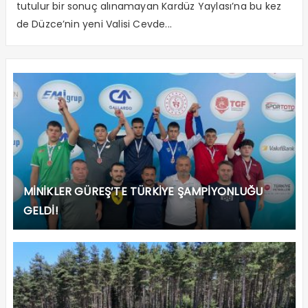
tutulur bir sonuç alınamayan Kardüz Yaylası’na bu kez
de Düzce’nin yeni Valisi Cevde...
MİNİKLER GÜREŞ’TE TÜRKİYE ŞAMPİYONLUĞU
GELDİ!