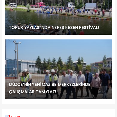
TOPUK YAYLASI’NDA NEFES KESEN FESTİVAL!
DÜZCE’NİN YENİ CAZİBE MERKEZLERİNDE
ÇALIŞMALAR TAM GAZ!