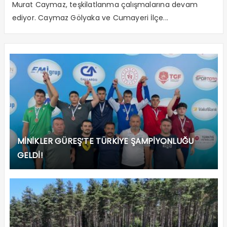
Murat Caymaz, teşkilatlanma çalışmalarına devam
ediyor. Caymaz Gölyaka ve Cumayeri İlçe...
MİNİKLER GÜREŞ’TE TÜRKİYE ŞAMPİYONLUĞU
GELDİ!