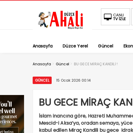
CANLI
TV İZLE
Anasayfa
Düzce Yerel
Güncel
Eko
>
>
Anasayfa
Güncel
BU GECE MİRAÇ KANDİLİ !
GÜNCEL
15 Ocak 2026 00:14
BU GECE MİRAÇ KAND
İslam inancına göre, Hazreti Muhammed’
Mescid-i Aksa’ya, oradan semaya, yüce 
kabul edilen Miraç Kandili bu gece idra