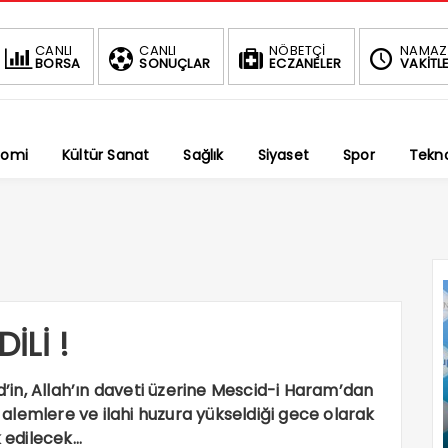
BIST
CANLI
CANLI
NÖBETÇİ
NAMAZ
BORSA
SONUÇLAR
ECZANELER
VAKİTLE
1.
-0.03%
nomi
Kültür Sanat
Sağlık
Siyaset
Spor
Tekno
İLİ !
in, Allah’ın daveti üzerine Mescid-i Haram’dan
alemlere ve ilahi huzura yükseldiği gece olarak
k edilecek…