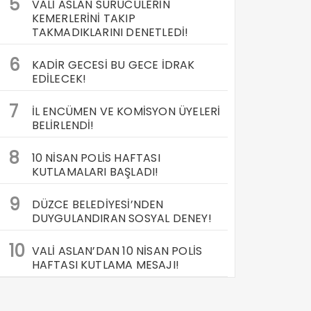
5
VALİ ASLAN SÜRÜCÜLERİN
KEMERLERİNİ TAKIP
TAKMADIKLARINI DENETLEDİ!
6
KADİR GECESİ BU GECE İDRAK
EDİLECEK!
7
İL ENCÜMEN VE KOMİSYON ÜYELERİ
BELİRLENDİ!
8
10 NİSAN POLİS HAFTASI
KUTLAMALARI BAŞLADI!
9
DÜZCE BELEDİYESİ’NDEN
DUYGULANDIRAN SOSYAL DENEY!
10
VALİ ASLAN’DAN 10 NİSAN POLİS
HAFTASI KUTLAMA MESAJI!