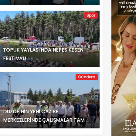
Spor
TOPUK YAYLASI’NDA NEFES KESEN
FESTİVAL!
Gündem
DÜZCE’NİN YENİ CAZİBE
MERKEZLERİNDE ÇALIŞMALAR TAM
GAZ!