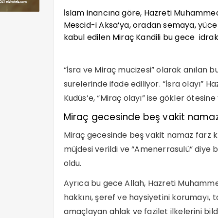
İslam inancına göre, Hazreti Muhammed’
Mescid-i Aksa’ya, oradan semaya, yüce 
kabul edilen Miraç Kandili bu gece idrak
“İsra ve Miraç mucizesi” olarak anılan b
surelerinde ifade ediliyor. “İsra olayı
Kudüs’e, “Miraç olayı” ise gökler ötesine
Miraç gecesinde beş vakit namaz f
Miraç gecesinde beş vakit namaz farz kı
müjdesi verildi ve “Amenerrasulü” diye ba
oldu.
Ayrıca bu gece Allah, Hazreti Muhammed
hakkını, şeref ve haysiyetini korumayı,
amaçlayan ahlak ve fazilet ilkelerini bildi