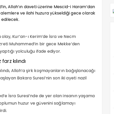
in, Allah’ın daveti üzerine Mescid-i Haram’dan
alemlere ve ilahi huzura yükseldiği gece olarak
 edilecek.
u olay, Kur’an-ı Kerim’de İsra ve Necm
” Hazreti Muhammed’in bir gece Mekke’den
 yaptığı yolculuğu ifade ediyor.
arz kılındı
lındı, Allah’a şirk koşmayanların bağışlanacağı
şlayan Bakara Suresi’nin son iki ayeti nazil
’e İsra Suresi’nde de yer alan insanın yaşama
 toplumun huzur ve güvenini sağlamayı
rdi.