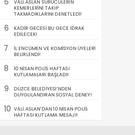
5
VALİ ASLAN SÜRÜCÜLERİN
KEMERLERİNİ TAKIP
TAKMADIKLARINI DENETLEDİ!
6
KADİR GECESİ BU GECE İDRAK
EDİLECEK!
7
İL ENCÜMEN VE KOMİSYON ÜYELERİ
BELİRLENDİ!
8
10 NİSAN POLİS HAFTASI
KUTLAMALARI BAŞLADI!
9
DÜZCE BELEDİYESİ’NDEN
DUYGULANDIRAN SOSYAL DENEY!
10
VALİ ASLAN’DAN 10 NİSAN POLİS
HAFTASI KUTLAMA MESAJI!