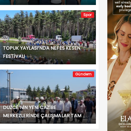
Spor
TOPUK YAYLASI’NDA NEFES KESEN
FESTİVAL!
Gündem
DÜZCE’NİN YENİ CAZİBE
MERKEZLERİNDE ÇALIŞMALAR TAM
GAZ!