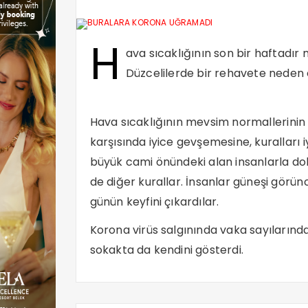
H
ava sıcaklığının son bir haftadı
Düzcelilerde bir rehavete neden o
Hava sıcaklığının mevsim normallerinin 
karşısında iyice gevşemesine, kuralları
büyük cami önündeki alan insanlarla dold
de diğer kurallar. İnsanlar güneşi gör
günün keyfini çıkardılar.
Korona virüs salgınında vaka sayılarınd
sokakta da kendini gösterdi.