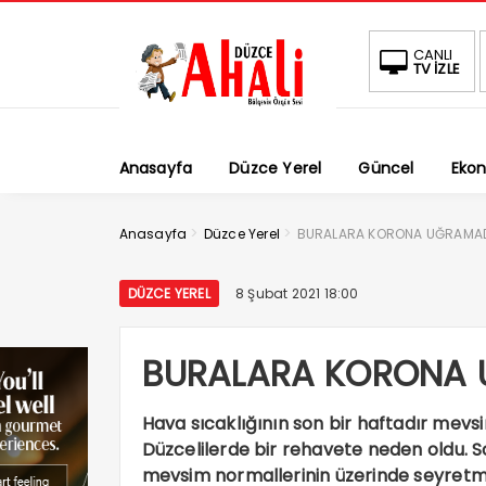
BIST
CANLI
TV İZLE
1.684,9
-0.34%
Anasayfa
Düzce Yerel
Güncel
Eko
>
>
Anasayfa
Düzce Yerel
BURALARA KORONA UĞRAMA
DÜZCE YEREL
8 Şubat 2021 18:00
BURALARA KORONA 
Hava sıcaklığının son bir haftadır mevs
Düzcelilerde bir rehavete neden oldu. So
mevsim normallerinin üzerinde seyretmesi