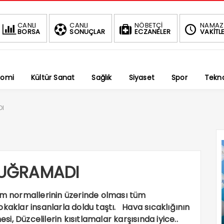
DOLAR
EURO
ALTIN
BIST
CANLI
CANLI
NÖBETÇİ
NAMAZ
BORSA
SONUÇLAR
ECZANELER
VAKİTLE
4
47,7027
55,0362
6,609,61
%
%
%1,80
-0.34%
nomi
Kültür Sanat
Sağlık
Siyaset
Spor
Tekno
DI
UĞRAMADI
im normallerinin üzerinde olması tüm
kaklar insanlarla doldu taştı. Hava sıcaklığının
, Düzcelilerin kısıtlamalar karşısında iyice..