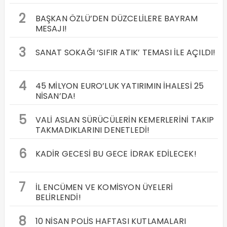
2
BAŞKAN ÖZLÜ’DEN DÜZCELİLERE BAYRAM
MESAJI!
3
SANAT SOKAĞI ‘SIFIR ATIK’ TEMASI İLE AÇILDI!
4
45 MİLYON EURO’LUK YATIRIMIN İHALESİ 25
NİSAN’DA!
5
VALİ ASLAN SÜRÜCÜLERİN KEMERLERİNİ TAKIP
TAKMADIKLARINI DENETLEDİ!
6
KADİR GECESİ BU GECE İDRAK EDİLECEK!
7
İL ENCÜMEN VE KOMİSYON ÜYELERİ
BELİRLENDİ!
8
10 NİSAN POLİS HAFTASI KUTLAMALARI