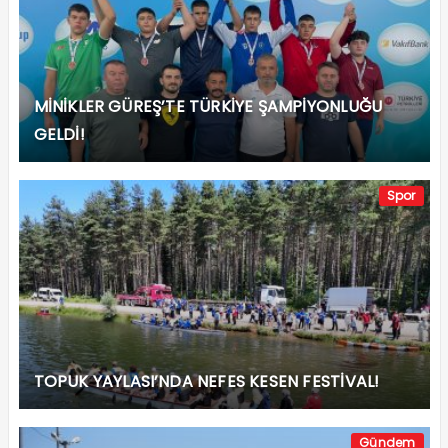
MİNİKLER GÜREŞ’TE TÜRKİYE ŞAMPİYONLUĞU
GELDİ!
Spor
TOPUK YAYLASI’NDA NEFES KESEN FESTİVAL!
Gündem