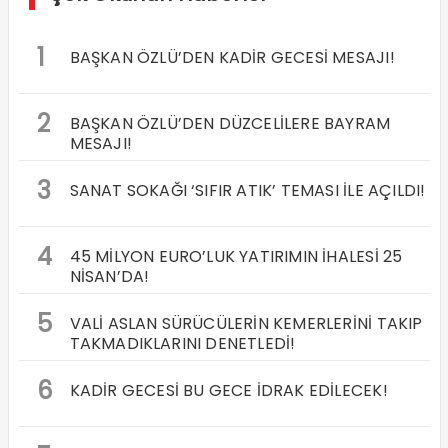
1
BAŞKAN ÖZLÜ’DEN KADİR GECESİ MESAJI!
2
BAŞKAN ÖZLÜ’DEN DÜZCELİLERE BAYRAM
MESAJI!
3
SANAT SOKAĞI ‘SIFIR ATIK’ TEMASI İLE AÇILDI!
4
45 MİLYON EURO’LUK YATIRIMIN İHALESİ 25
NİSAN’DA!
5
VALİ ASLAN SÜRÜCÜLERİN KEMERLERİNİ TAKIP
TAKMADIKLARINI DENETLEDİ!
6
KADİR GECESİ BU GECE İDRAK EDİLECEK!