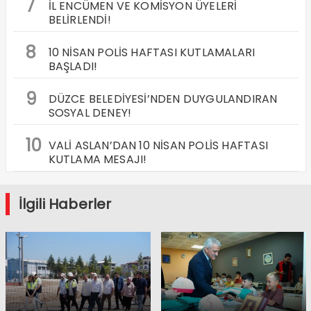
7
İL ENCÜMEN VE KOMİSYON ÜYELERİ
BELİRLENDİ!
8
10 NİSAN POLİS HAFTASI KUTLAMALARI
BAŞLADI!
9
DÜZCE BELEDİYESİ’NDEN DUYGULANDIRAN
SOSYAL DENEY!
10
VALİ ASLAN’DAN 10 NİSAN POLİS HAFTASI
KUTLAMA MESAJI!
İlgili Haberler