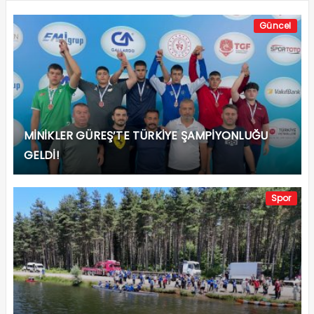
Güncel
MİNİKLER GÜREŞ’TE TÜRKİYE ŞAMPİYONLUĞU
GELDİ!
Spor