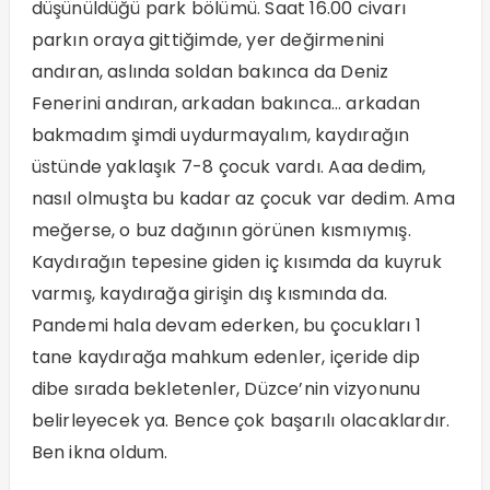
düşünüldüğü park bölümü. Saat 16.00 civarı
parkın oraya gittiğimde, yer değirmenini
andıran, aslında soldan bakınca da Deniz
Fenerini andıran, arkadan bakınca… arkadan
bakmadım şimdi uydurmayalım, kaydırağın
üstünde yaklaşık 7-8 çocuk vardı. Aaa dedim,
nasıl olmuşta bu kadar az çocuk var dedim. Ama
meğerse, o buz dağının görünen kısmıymış.
Kaydırağın tepesine giden iç kısımda da kuyruk
varmış, kaydırağa girişin dış kısmında da.
Pandemi hala devam ederken, bu çocukları 1
tane kaydırağa mahkum edenler, içeride dip
dibe sırada bekletenler, Düzce’nin vizyonunu
belirleyecek ya. Bence çok başarılı olacaklardır.
Ben ikna oldum.