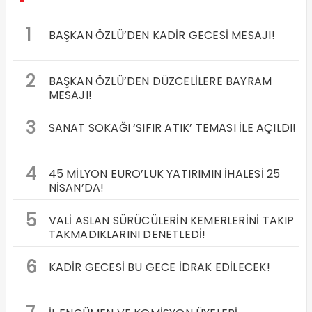
1
BAŞKAN ÖZLÜ’DEN KADİR GECESİ MESAJI!
2
BAŞKAN ÖZLÜ’DEN DÜZCELİLERE BAYRAM
MESAJI!
3
SANAT SOKAĞI ‘SIFIR ATIK’ TEMASI İLE AÇILDI!
4
45 MİLYON EURO’LUK YATIRIMIN İHALESİ 25
NİSAN’DA!
5
VALİ ASLAN SÜRÜCÜLERİN KEMERLERİNİ TAKIP
TAKMADIKLARINI DENETLEDİ!
6
KADİR GECESİ BU GECE İDRAK EDİLECEK!