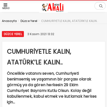
MENÜ
>
>
Anasayfa
Düzce Yerel
CUMHURİYETLE KALIN, ATATÜRK’LE KALIN..
DÜZCE YEREL
3 Kasım 2021 13:32
CUMHURİYETLE KALIN,
ATATÜRK’LE KALIN..
Öncelikle vatanını seven, Cumhuriyeti
benimsemiş ve yaşamının bir parçası olarak
görmüş ya da gören herkesin 29 Ekim
Cumhuriyet Bayramı Kutlu Olsun. Kolay değil
kabullenmek, kabul etmek ve kutlamak herkes
için…