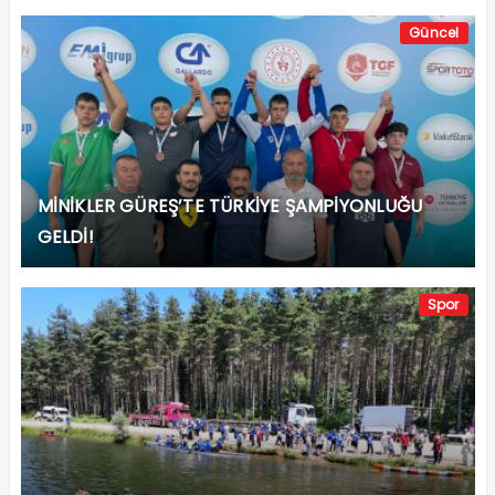
Güncel
MİNİKLER GÜREŞ’TE TÜRKİYE ŞAMPİYONLUĞU
GELDİ!
Spor