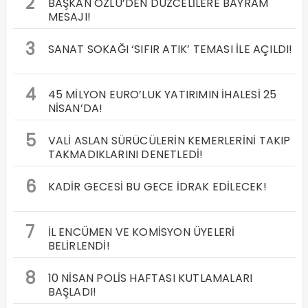
2
BAŞKAN ÖZLÜ’DEN DÜZCELİLERE BAYRAM
MESAJI!
3
SANAT SOKAĞI ‘SIFIR ATIK’ TEMASI İLE AÇILDI!
4
45 MİLYON EURO’LUK YATIRIMIN İHALESİ 25
NİSAN’DA!
5
VALİ ASLAN SÜRÜCÜLERİN KEMERLERİNİ TAKIP
TAKMADIKLARINI DENETLEDİ!
6
KADİR GECESİ BU GECE İDRAK EDİLECEK!
7
İL ENCÜMEN VE KOMİSYON ÜYELERİ
BELİRLENDİ!
8
10 NİSAN POLİS HAFTASI KUTLAMALARI
BAŞLADI!