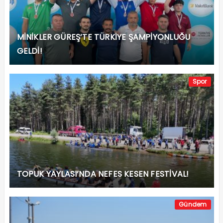
MİNİKLER GÜREŞ’TE TÜRKİYE ŞAMPİYONLUĞU
GELDİ!
Spor
TOPUK YAYLASI’NDA NEFES KESEN FESTİVAL!
Gündem