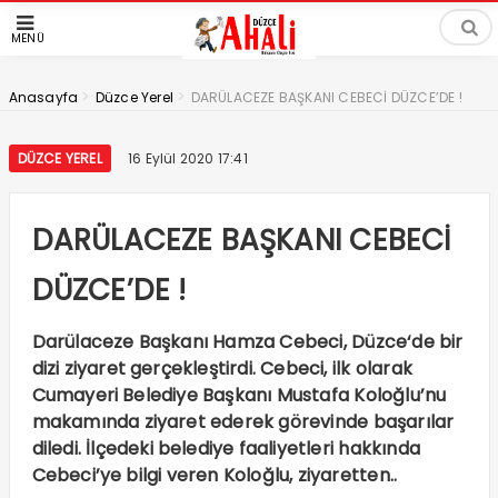
MENÜ
>
>
Anasayfa
Düzce Yerel
DARÜLACEZE BAŞKANI CEBECİ DÜZCE’DE !
DÜZCE YEREL
16 Eylül 2020 17:41
DARÜLACEZE BAŞKANI CEBECİ
DÜZCE’DE !
Darülaceze Başkanı Hamza Cebeci, Düzce‘de bir
dizi ziyaret gerçekleştirdi. Cebeci, ilk olarak
Cumayeri Belediye Başkanı Mustafa Koloğlu’nu
makamında ziyaret ederek görevinde başarılar
diledi. İlçedeki belediye faaliyetleri hakkında
Cebeci’ye bilgi veren Koloğlu, ziyaretten..