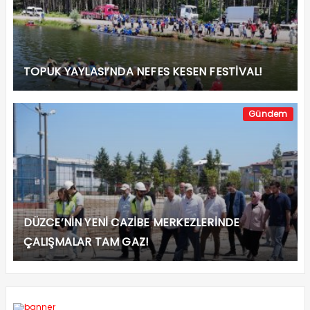
TOPUK YAYLASI’NDA NEFES KESEN FESTİVAL!
Gündem
DÜZCE’NİN YENİ CAZİBE MERKEZLERİNDE
ÇALIŞMALAR TAM GAZ!