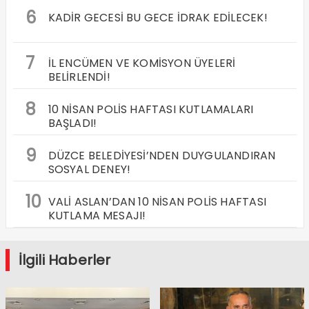
6
KADİR GECESİ BU GECE İDRAK EDİLECEK!
7
İL ENCÜMEN VE KOMİSYON ÜYELERİ
BELİRLENDİ!
8
10 NİSAN POLİS HAFTASI KUTLAMALARI
BAŞLADI!
9
DÜZCE BELEDİYESİ’NDEN DUYGULANDIRAN
SOSYAL DENEY!
10
VALİ ASLAN’DAN 10 NİSAN POLİS HAFTASI
KUTLAMA MESAJI!
İlgili Haberler