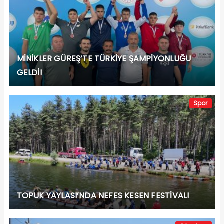
MİNİKLER GÜREŞ’TE TÜRKİYE ŞAMPİYONLUĞU
GELDİ!
Spor
TOPUK YAYLASI’NDA NEFES KESEN FESTİVAL!