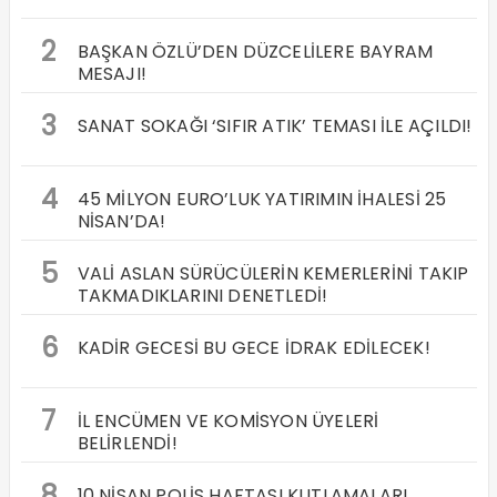
2
BAŞKAN ÖZLÜ’DEN DÜZCELİLERE BAYRAM
MESAJI!
3
SANAT SOKAĞI ‘SIFIR ATIK’ TEMASI İLE AÇILDI!
4
45 MİLYON EURO’LUK YATIRIMIN İHALESİ 25
NİSAN’DA!
5
VALİ ASLAN SÜRÜCÜLERİN KEMERLERİNİ TAKIP
TAKMADIKLARINI DENETLEDİ!
6
KADİR GECESİ BU GECE İDRAK EDİLECEK!
7
İL ENCÜMEN VE KOMİSYON ÜYELERİ
BELİRLENDİ!
8
10 NİSAN POLİS HAFTASI KUTLAMALARI