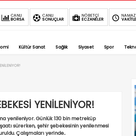
BIST
DOLAR
EURO
ALTIN
CANLI
CANLI
NÖBETÇİ
NAMAZ
BORSA
SONUÇLAR
ECZANELER
VAKİTLE
1.690,16
47,6930
55,1723
6,6
-0.03%
%
%
%2,48
nomi
Kültür Sanat
Sağlık
Siyaset
Spor
Tekno
ENİLENİYOR!
BEKESİ YENİLENİYOR!
a yenileniyor. Günlük 130 bin metreküp
nşaatı sürerken, şehir şebekesinin yenilenmesi
uruldu. Çalışmaları yerinde..