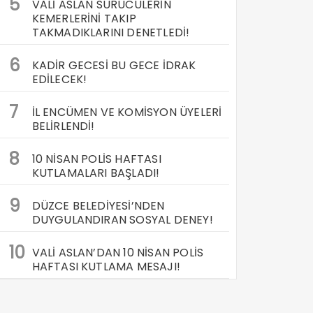
5
VALİ ASLAN SÜRÜCÜLERİN
KEMERLERİNİ TAKIP
TAKMADIKLARINI DENETLEDİ!
6
KADİR GECESİ BU GECE İDRAK
EDİLECEK!
7
İL ENCÜMEN VE KOMİSYON ÜYELERİ
BELİRLENDİ!
8
10 NİSAN POLİS HAFTASI
KUTLAMALARI BAŞLADI!
9
DÜZCE BELEDİYESİ’NDEN
DUYGULANDIRAN SOSYAL DENEY!
10
VALİ ASLAN’DAN 10 NİSAN POLİS
HAFTASI KUTLAMA MESAJI!