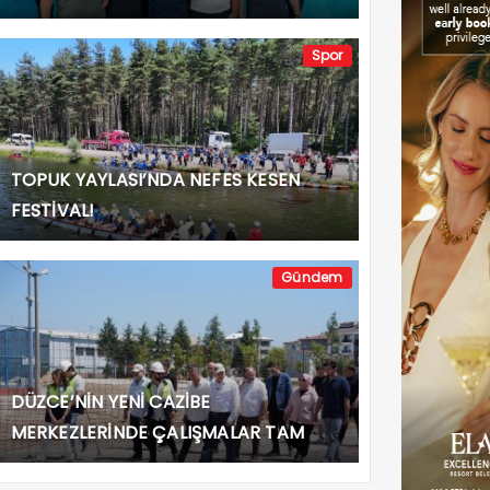
Spor
TOPUK YAYLASI’NDA NEFES KESEN
FESTİVAL!
Gündem
DÜZCE’NİN YENİ CAZİBE
MERKEZLERİNDE ÇALIŞMALAR TAM
GAZ!