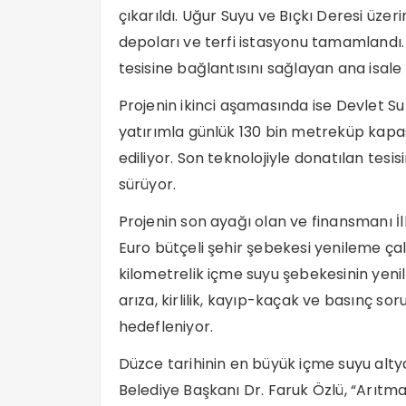
çıkarıldı. Uğur Suyu ve Bıçkı Deresi üzer
depoları ve terfi istasyonu tamamlandı
tesisine bağlantısını sağlayan ana isale 
Projenin ikinci aşamasında ise Devlet Su İ
yatırımla günlük 130 bin metreküp kapasi
ediliyor. Son teknolojiyle donatılan tes
sürüyor.
Projenin son ayağı olan ve finansmanı 
Euro bütçeli şehir şebekesi yenileme ça
kilometrelik içme suyu şebekesinin yen
arıza, kirlilik, kayıp-kaçak ve basınç s
hedefleniyor.
Düzce tarihinin en büyük içme suyu altya
Belediye Başkanı Dr. Faruk Özlü, “Arıtma