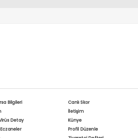
sa Bilgileri
Canlı Skor
m
İletişim
Virüs Detay
Künye
 Eczaneler
Profil Düzenle
e
Ziyaretçi Defteri