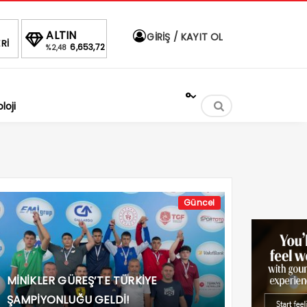
BIST
DOLAR
EURO
A
GİRİŞ / KAYIT OL
Rİ
53,72
1.690,16
47,6930
55,1723
-0.03%
%
%
%
°
loji
Güncel
MİNİKLER GÜREŞ’TE TÜRKİYE
ŞAMPİYONLUĞU GELDİ!