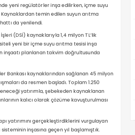
inde yeni regülatörler inşa edilirken, içme suyu
. Kaynaklardan temin edilen suyun arıtma
hattı da yenilendi.
şleri (DSİ) kaynaklarıyla 1,4 milyon TL’lik
teli yeni bir içme suyu arıtma tesisi inşa
isin inşaatı planlanan takvim doğrultusunda
İller Bankası kaynaklarından sağlanan 45 milyon
lışmaları da resmen başladı. Toplam 1.250
ileneceği yatırımla, şebekeden kaynaklanan
orunlarının kalıcı olarak çözüme kavuşturulması
pı yatırımını gerçekleştirdiklerini vurgulayan
 sisteminin inşasına geçen yıl başlamıştık.