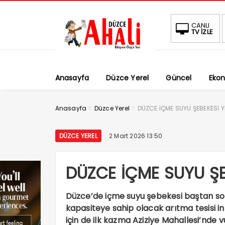
CANLI
TV İZLE
Anasayfa
Düzce Yerel
Güncel
Eko
>
>
Anasayfa
Düzce Yerel
DÜZCE İÇME SUYU ŞEBEKESİ Y
DÜZCE YEREL
2 Mart 2026 13:50
DÜZCE İÇME SUYU ŞE
Düzce’de içme suyu şebekesi baştan son
kapasiteye sahip olacak arıtma tesisi i
için de ilk kazma Aziziye Mahallesi’nde v