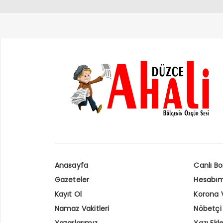
Anasayfa
Canlı Bor
Gazeteler
Hesabı
Kayıt Ol
Korona 
Namaz Vakitleri
Nöbetçi
Yazarlarımız
Yazı Ekl