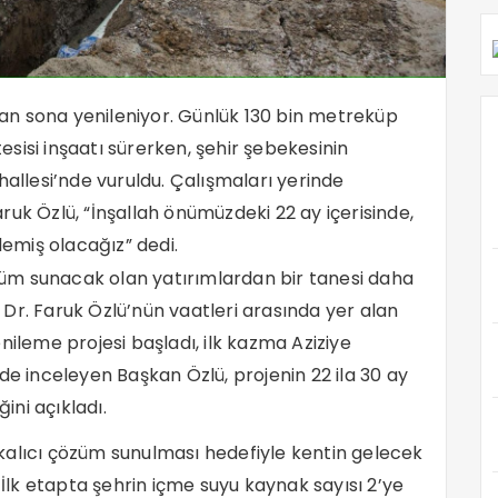
an sona yenileniyor. Günlük 130 bin metreküp
sisi inşaatı sürerken, şehir şebekesinin
hallesi’nde vuruldu. Çalışmaları yerinde
uk Özlü, “İnşallah önümüzdeki 22 ay içerisinde,
lemiş olacağız” dedi.
üm sunacak olan yatırımlardan bir tanesi daha
Dr. Faruk Özlü’nün vaatleri arasında yer alan
nileme projesi başladı, ilk kazma Aziziye
de inceleyen Başkan Özlü, projenin 22 ila 30 ay
ni açıkladı.
kalıcı çözüm sunulması hedefiyle kentin gelecek
 İlk etapta şehrin içme suyu kaynak sayısı 2’ye