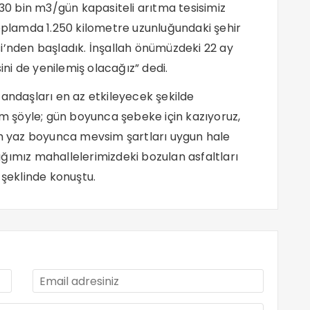
130 bin m3/gün kapasiteli arıtma tesisimiz
lamda 1.250 kilometre uzunluğundaki şehir
i’nden başladık. İnşallah önümüzdeki 22 ay
sini de yenilemiş olacağız” dedi.
tandaşları en az etkileyecek şekilde
am şöyle; gün boyunca şebeke için kazıyoruz,
ah yaz boyunca mevsim şartları uygun hale
ğımız mahallelerimizdeki bozulan asfaltları
 şeklinde konuştu.