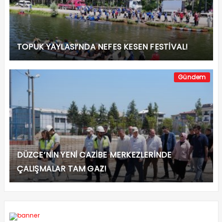
TOPUK YAYLASI’NDA NEFES KESEN FESTİVAL!
Gündem
DÜZCE’NİN YENİ CAZİBE MERKEZLERİNDE
ÇALIŞMALAR TAM GAZ!