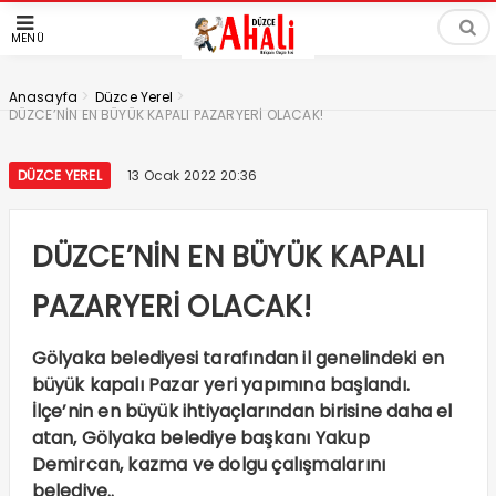
MENÜ
>
>
Anasayfa
Düzce Yerel
DÜZCE’NİN EN BÜYÜK KAPALI PAZARYERİ OLACAK!
DÜZCE YEREL
13 Ocak 2022 20:36
DÜZCE’NİN EN BÜYÜK KAPALI
PAZARYERİ OLACAK!
Gölyaka belediyesi tarafından il genelindeki en
büyük kapalı Pazar yeri yapımına başlandı.
İlçe’nin en büyük ihtiyaçlarından birisine daha el
atan, Gölyaka belediye başkanı Yakup
Demircan, kazma ve dolgu çalışmalarını
belediye..