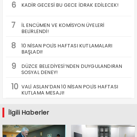
6
KADİR GECESİ BU GECE İDRAK EDİLECEK!
7
İL ENCÜMEN VE KOMİSYON ÜYELERİ
BELİRLENDİ!
8
10 NİSAN POLİS HAFTASI KUTLAMALARI
BAŞLADI!
9
DÜZCE BELEDİYESİ’NDEN DUYGULANDIRAN
SOSYAL DENEY!
10
VALİ ASLAN’DAN 10 NİSAN POLİS HAFTASI
KUTLAMA MESAJI!
İlgili Haberler