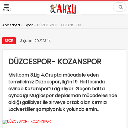
MENÜ
>
>
Anasayfa
Spor
DÜZCESPOR- KOZANSPOR
SPOR
3 Şubat 2021 13:14
DÜZCESPOR- KOZANSPOR
Misli.com 3.Lig 4.Grupta mücadele eden
temsilcimiz Düzcespor, lig’in 19. Haftasında
evinde Kozanspor’u ağırlıyor. Geçen hafta
oynadığı Muğlaspor deplasman mücadelesinde
aldığı galibiyet ile zirveye ortak olan Kırmızı
Lacivertliler şampiyonluk yolunda emin..