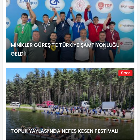
MİNİKLER GÜREŞ’TE TÜRKİYE ŞAMPİYONLUĞU
GELDİ!
Spor
TOPUK YAYLASI’NDA NEFES KESEN FESTİVAL!