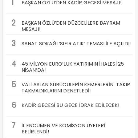
1
BAŞKAN ÖZLÜ’DEN KADİR GECESİ MESAJI!
2
BAŞKAN ÖZLÜ’DEN DÜZCELİLERE BAYRAM
MESAJI!
3
SANAT SOKAĞI ‘SIFIR ATIK’ TEMASI İLE AÇILDI!
4
45 MİLYON EURO’LUK YATIRIMIN İHALESİ 25
NİSAN’DA!
5
VALİ ASLAN SÜRÜCÜLERİN KEMERLERİNİ TAKIP
TAKMADIKLARINI DENETLEDİ!
6
KADİR GECESİ BU GECE İDRAK EDİLECEK!
7
İL ENCÜMEN VE KOMİSYON ÜYELERİ
BELİRLENDİ!