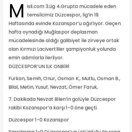
M
isli.com 3.Lig 4.Grupta mücadele eden
temsilcimiz Düzcespor, lig’in 19.
Haftasında evinde Kozanspor’u ağırlıyor. Geçen
hafta oynadığı Muğlaspor deplasman
mücadelesinde aldığı galibiyet ile zirveye ortak
olan Kırmızı Lacivertliler şampiyonluk yolunda
emin adımlarla ilerliyor.
DÜZCESPOR’UN İLK ONBİRİ
Furkan, Semih, Onur, Osman K., Mutlu, Osman B.,
Bilal, Metin, Yusuf, Nevzat, Ömer Faruk,
7. Dakikada Nevzat Bilen’in golüyle Düzcespor
rakibi Kozanspor’a karşı 1-0 öne geçti.
Düzcespor 1-0 Kozanspor
Karşılaşma 1-0 Düzcespor’un üstünlüğü ile sona