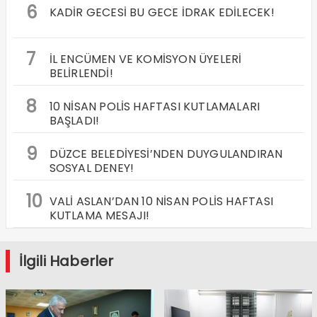
6
KADİR GECESİ BU GECE İDRAK EDİLECEK!
7
İL ENCÜMEN VE KOMİSYON ÜYELERİ
BELİRLENDİ!
8
10 NİSAN POLİS HAFTASI KUTLAMALARI
BAŞLADI!
9
DÜZCE BELEDİYESİ’NDEN DUYGULANDIRAN
SOSYAL DENEY!
10
VALİ ASLAN’DAN 10 NİSAN POLİS HAFTASI
KUTLAMA MESAJI!
İlgili Haberler