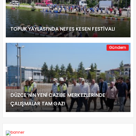
TOPUK YAYLASI’NDA NEFES KESEN FESTİVAL!
Gündem
DÜZCE’NİN YENİ CAZİBE MERKEZLERİNDE
ÇALIŞMALAR TAM GAZ!