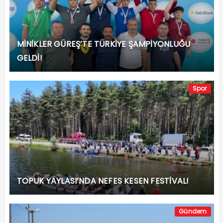
MİNİKLER GÜREŞ’TE TÜRKİYE ŞAMPİYONLUĞU
GELDİ!
Spor
TOPUK YAYLASI’NDA NEFES KESEN FESTİVAL!
Gündem