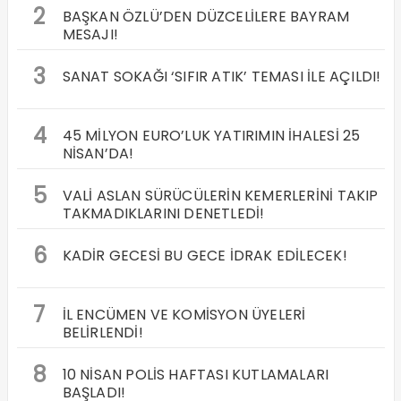
2
BAŞKAN ÖZLÜ’DEN DÜZCELİLERE BAYRAM
MESAJI!
3
SANAT SOKAĞI ‘SIFIR ATIK’ TEMASI İLE AÇILDI!
4
45 MİLYON EURO’LUK YATIRIMIN İHALESİ 25
NİSAN’DA!
5
VALİ ASLAN SÜRÜCÜLERİN KEMERLERİNİ TAKIP
TAKMADIKLARINI DENETLEDİ!
6
KADİR GECESİ BU GECE İDRAK EDİLECEK!
7
İL ENCÜMEN VE KOMİSYON ÜYELERİ
BELİRLENDİ!
8
10 NİSAN POLİS HAFTASI KUTLAMALARI
BAŞLADI!