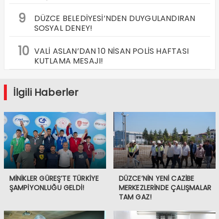
9
DÜZCE BELEDİYESİ’NDEN DUYGULANDIRAN
SOSYAL DENEY!
10
VALİ ASLAN’DAN 10 NİSAN POLİS HAFTASI
KUTLAMA MESAJI!
İlgili Haberler
MİNİKLER GÜREŞ’TE TÜRKİYE
DÜZCE’NİN YENİ CAZİBE
ŞAMPİYONLUĞU GELDİ!
MERKEZLERİNDE ÇALIŞMALAR
TAM GAZ!