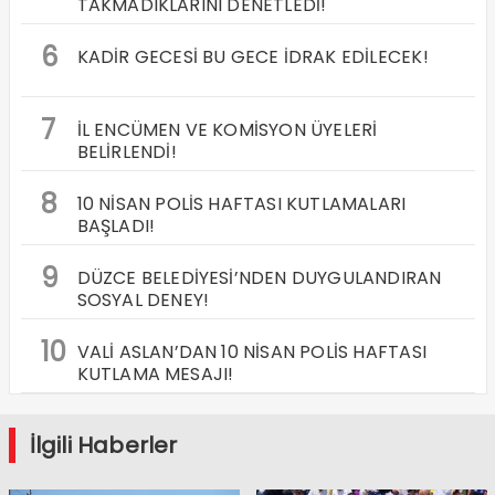
TAKMADIKLARINI DENETLEDİ!
6
KADİR GECESİ BU GECE İDRAK EDİLECEK!
7
İL ENCÜMEN VE KOMİSYON ÜYELERİ
BELİRLENDİ!
8
10 NİSAN POLİS HAFTASI KUTLAMALARI
BAŞLADI!
9
DÜZCE BELEDİYESİ’NDEN DUYGULANDIRAN
SOSYAL DENEY!
10
VALİ ASLAN’DAN 10 NİSAN POLİS HAFTASI
KUTLAMA MESAJI!
İlgili Haberler