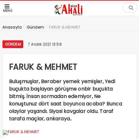
MENÜ
>
>
Anasayfa
Gündem
FARUK & MEHMET
GÜNDEM
7 Aralık 2021 13:58
FARUK & MEHMET
Buluşmuşlar, Beraber yemek yemişler, Yedi
buçukta başlayan görüşme onbir buçukta
bitmiş. İnsan sormadan edemiyor, Ne
konuştunuz dört saat boyunca acaba? Bunca
olaylar yaşandı. Siyasi kavgalar oldu. Taraf
tarafa maçlar, ankaraya..