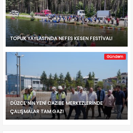
TOPUK YAYLASI’NDA NEFES KESEN FESTİVAL!
Gündem
DÜZCE’NİN YENİ CAZİBE MERKEZLERİNDE
ÇALIŞMALAR TAM GAZ!