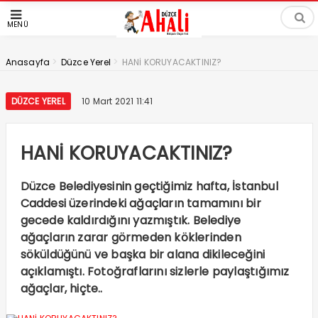
MENÜ
>
>
Anasayfa
Düzce Yerel
HANİ KORUYACAKTINIZ?
DÜZCE YEREL
10 Mart 2021 11:41
HANİ KORUYACAKTINIZ?
Düzce Belediyesinin geçtiğimiz hafta, İstanbul
Caddesi üzerindeki ağaçların tamamını bir
gecede kaldırdığını yazmıştık. Belediye
ağaçların zarar görmeden köklerinden
söküldüğünü ve başka bir alana dikileceğini
açıklamıştı. Fotoğraflarını sizlerle paylaştığımız
ağaçlar, hiçte..