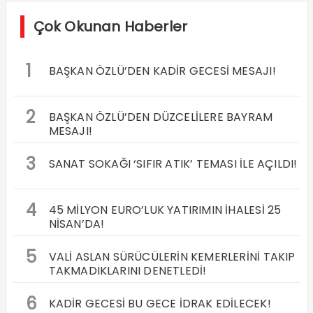
Çok Okunan Haberler
1
BAŞKAN ÖZLÜ’DEN KADİR GECESİ MESAJI!
2
BAŞKAN ÖZLÜ’DEN DÜZCELİLERE BAYRAM
MESAJI!
3
SANAT SOKAĞI ‘SIFIR ATIK’ TEMASI İLE AÇILDI!
4
45 MİLYON EURO’LUK YATIRIMIN İHALESİ 25
NİSAN’DA!
5
VALİ ASLAN SÜRÜCÜLERİN KEMERLERİNİ TAKIP
TAKMADIKLARINI DENETLEDİ!
6
KADİR GECESİ BU GECE İDRAK EDİLECEK!