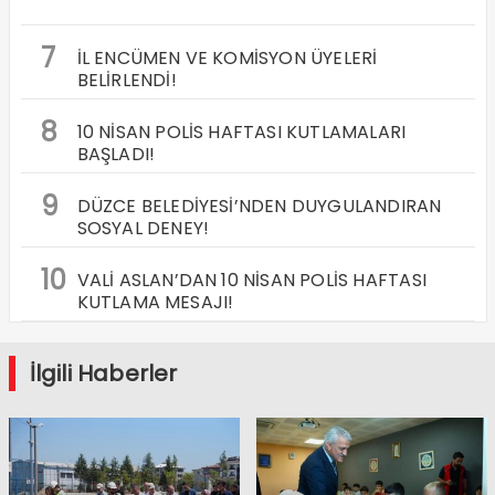
7
İL ENCÜMEN VE KOMİSYON ÜYELERİ
BELİRLENDİ!
8
10 NİSAN POLİS HAFTASI KUTLAMALARI
BAŞLADI!
9
DÜZCE BELEDİYESİ’NDEN DUYGULANDIRAN
SOSYAL DENEY!
10
VALİ ASLAN’DAN 10 NİSAN POLİS HAFTASI
KUTLAMA MESAJI!
İlgili Haberler