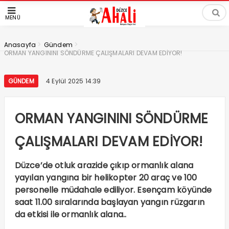
MENÜ
>
>
Anasayfa
Gündem
ORMAN YANGININI SÖNDÜRME ÇALIŞMALARI DEVAM EDİYOR!
GÜNDEM
4 Eylül 2025 14:39
ORMAN YANGININI SÖNDÜRME
ÇALIŞMALARI DEVAM EDİYOR!
Düzce’de otluk arazide çıkıp ormanlık alana
yayılan yangına bir helikopter 20 araç ve 100
personelle müdahale ediliyor. Esençam köyünde
saat 11.00 sıralarında başlayan yangın rüzgarın
da etkisi ile ormanlık alana..