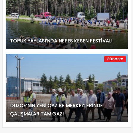
TOPUK YAYLASI’NDA NEFES KESEN FESTİVAL!
Gündem
DÜZCE’NİN YENİ CAZİBE MERKEZLERİNDE
ÇALIŞMALAR TAM GAZ!