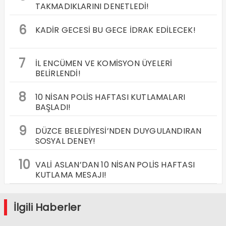
TAKMADIKLARINI DENETLEDİ!
6
KADİR GECESİ BU GECE İDRAK EDİLECEK!
7
İL ENCÜMEN VE KOMİSYON ÜYELERİ
BELİRLENDİ!
8
10 NİSAN POLİS HAFTASI KUTLAMALARI
BAŞLADI!
9
DÜZCE BELEDİYESİ’NDEN DUYGULANDIRAN
SOSYAL DENEY!
10
VALİ ASLAN’DAN 10 NİSAN POLİS HAFTASI
KUTLAMA MESAJI!
İlgili Haberler