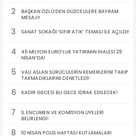
2
BAŞKAN ÖZLÜ’DEN DÜZCELİLERE BAYRAM
MESAJI!
3
SANAT SOKAĞI ‘SIFIR ATIK’ TEMASI İLE AÇILDI!
4
45 MİLYON EURO’LUK YATIRIMIN İHALESİ 25
NİSAN’DA!
5
VALİ ASLAN SÜRÜCÜLERİN KEMERLERİNİ TAKIP
TAKMADIKLARINI DENETLEDİ!
6
KADİR GECESİ BU GECE İDRAK EDİLECEK!
7
İL ENCÜMEN VE KOMİSYON ÜYELERİ
BELİRLENDİ!
8
10 NİSAN POLİS HAFTASI KUTLAMALARI