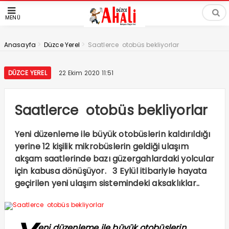
MENÜ
>
>
Anasayfa
Düzce Yerel
Saatlerce otobüs bekliyorlar
DÜZCE YEREL
22 Ekim 2020 11:51
Saatlerce otobüs bekliyorlar
Yeni düzenleme ile büyük otobüslerin kaldırıldığı
yerine 12 kişilik mikrobüslerin geldiği ulaşım
akşam saatlerinde bazı güzergahlardaki yolcular
için kabusa dönüşüyor. 3 Eylül itibariyle hayata
geçirilen yeni ulaşım sistemindeki aksaklıklar..
eni düzenleme ile büyük otobüslerin