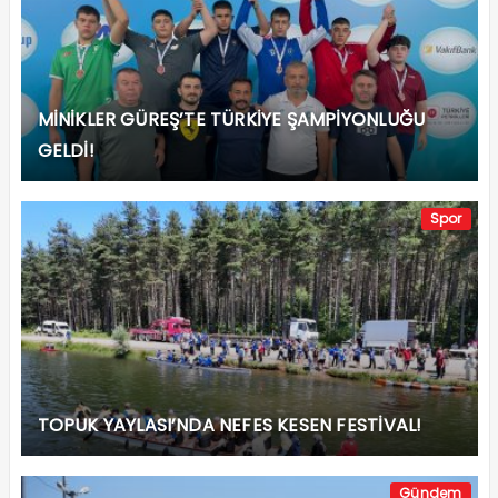
MİNİKLER GÜREŞ’TE TÜRKİYE ŞAMPİYONLUĞU
GELDİ!
Spor
TOPUK YAYLASI’NDA NEFES KESEN FESTİVAL!
Gündem