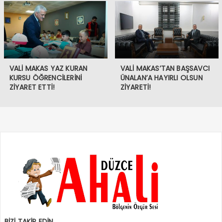
VALİ MAKAS YAZ KURAN
VALİ MAKAS’TAN BAŞSAVCI
KURSU ÖĞRENCİLERİNİ
ÜNALAN’A HAYIRLI OLSUN
ZİYARET ETTİ!
ZİYARETİ!
BİZİ TAKİP EDİN