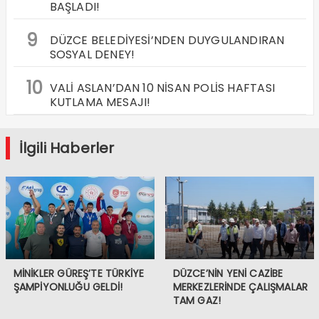
BAŞLADI!
9
DÜZCE BELEDİYESİ’NDEN DUYGULANDIRAN
SOSYAL DENEY!
10
VALİ ASLAN’DAN 10 NİSAN POLİS HAFTASI
KUTLAMA MESAJI!
İlgili Haberler
MİNİKLER GÜREŞ’TE TÜRKİYE
DÜZCE’NİN YENİ CAZİBE
ŞAMPİYONLUĞU GELDİ!
MERKEZLERİNDE ÇALIŞMALAR
TAM GAZ!