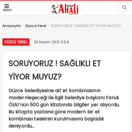
MENÜ
>
>
Anasayfa
Düzce Yerel
SORUYORUZ ! SAĞLIKLI ET YİYOR MUYUZ?
DÜZCE YEREL
23 Kasım 2021 11:54
SORUYORUZ ! SAĞLIKLI ET
YİYOR MUYUZ?
Düzce belediyesine ait et kombinasının
modernleşeceği ile ilgili belediye başkanı Faruk
Özlü’nün 500 gün kitabında bilgiler yer alıyordu.
Bu kitapta yazılana göre modern bir et
kombinası tesisinin kurulmasına başladık
deniyordu…