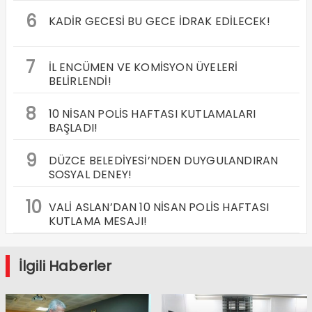
6
KADİR GECESİ BU GECE İDRAK EDİLECEK!
7
İL ENCÜMEN VE KOMİSYON ÜYELERİ
BELİRLENDİ!
8
10 NİSAN POLİS HAFTASI KUTLAMALARI
BAŞLADI!
9
DÜZCE BELEDİYESİ’NDEN DUYGULANDIRAN
SOSYAL DENEY!
10
VALİ ASLAN’DAN 10 NİSAN POLİS HAFTASI
KUTLAMA MESAJI!
İlgili Haberler