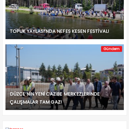
TOPUK YAYLASI’NDA NEFES KESEN FESTİVAL!
Gündem
DÜZCE’NİN YENİ CAZİBE MERKEZLERİNDE
ÇALIŞMALAR TAM GAZ!