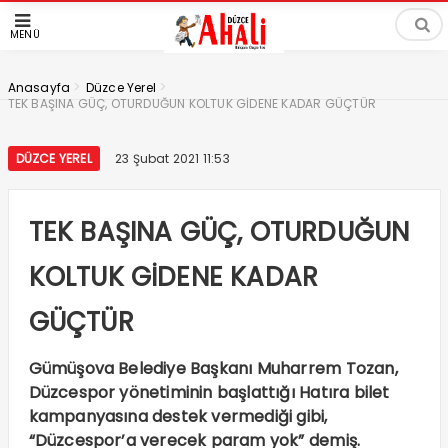
MENÜ
>
>
Anasayfa
Düzce Yerel
TEK BAŞINA GÜÇ, OTURDUĞUN KOLTUK GİDENE KADAR GÜÇTÜR
DÜZCE YEREL
23 Şubat 2021 11:53
TEK BAŞINA GÜÇ, OTURDUĞUN
KOLTUK GİDENE KADAR
GÜÇTÜR
Gümüşova Belediye Başkanı Muharrem Tozan,
Düzcespor yönetiminin başlattığı Hatıra bilet
kampanyasına destek vermediği gibi,
“Düzcespor’a verecek param yok” demiş.