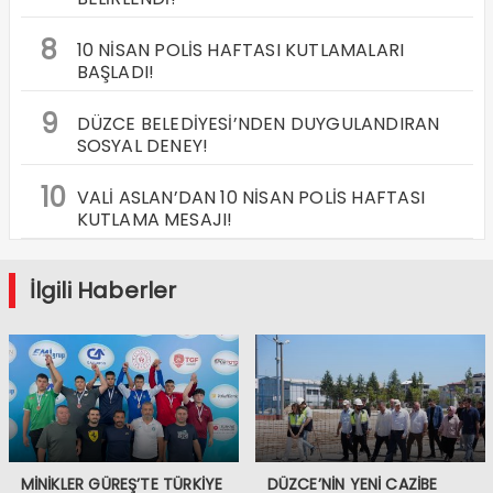
8
10 NİSAN POLİS HAFTASI KUTLAMALARI
BAŞLADI!
9
DÜZCE BELEDİYESİ’NDEN DUYGULANDIRAN
SOSYAL DENEY!
10
VALİ ASLAN’DAN 10 NİSAN POLİS HAFTASI
KUTLAMA MESAJI!
İlgili Haberler
MİNİKLER GÜREŞ’TE TÜRKİYE
DÜZCE’NİN YENİ CAZİBE