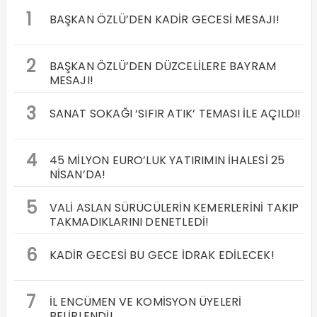
1
BAŞKAN ÖZLÜ’DEN KADİR GECESİ MESAJI!
2
BAŞKAN ÖZLÜ’DEN DÜZCELİLERE BAYRAM
MESAJI!
3
SANAT SOKAĞI ‘SIFIR ATIK’ TEMASI İLE AÇILDI!
4
45 MİLYON EURO’LUK YATIRIMIN İHALESİ 25
NİSAN’DA!
5
VALİ ASLAN SÜRÜCÜLERİN KEMERLERİNİ TAKIP
TAKMADIKLARINI DENETLEDİ!
6
KADİR GECESİ BU GECE İDRAK EDİLECEK!
7
İL ENCÜMEN VE KOMİSYON ÜYELERİ
BELİRLENDİ!