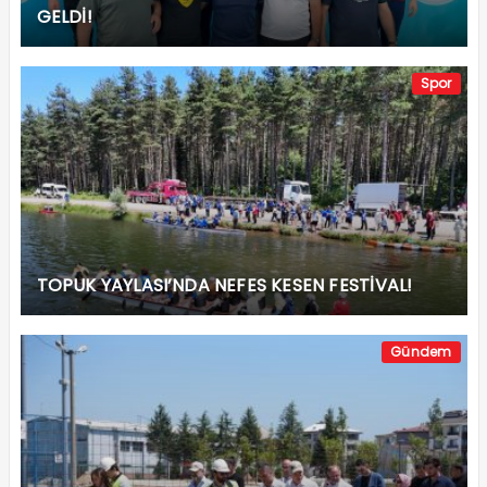
GELDİ!
Spor
TOPUK YAYLASI’NDA NEFES KESEN FESTİVAL!
Gündem