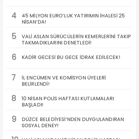
4
45 MİLYON EURO’LUK YATIRIMIN İHALESİ 25
NİSAN’DA!
5
VALİ ASLAN SÜRÜCÜLERİN KEMERLERİNİ TAKIP
TAKMADIKLARINI DENETLEDİ!
6
KADİR GECESİ BU GECE İDRAK EDİLECEK!
7
İL ENCÜMEN VE KOMİSYON ÜYELERİ
BELİRLENDİ!
8
10 NİSAN POLİS HAFTASI KUTLAMALARI
BAŞLADI!
9
DÜZCE BELEDİYESİ’NDEN DUYGULANDIRAN
SOSYAL DENEY!