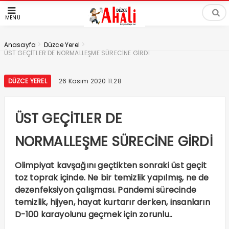
MENÜ
>
>
Anasayfa
Düzce Yerel
ÜST GEÇİTLER DE NORMALLEŞME SÜRECİNE GİRDİ
DÜZCE YEREL
26 Kasım 2020 11:28
ÜST GEÇİTLER DE
NORMALLEŞME SÜRECİNE GİRDİ
Olimpiyat kavşağını geçtikten sonraki üst geçit
toz toprak içinde. Ne bir temizlik yapılmış, ne de
dezenfeksiyon çalışması. Pandemi sürecinde
temizlik, hijyen, hayat kurtarır derken, insanların
D-100 karayolunu geçmek için zorunlu..