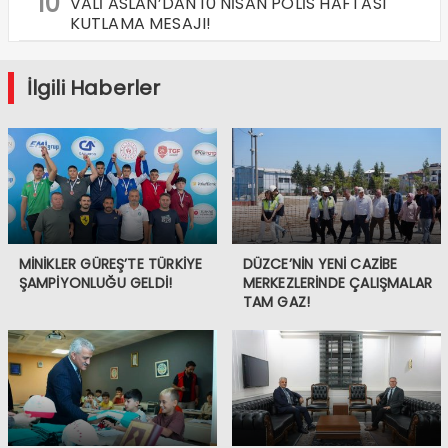
10
VALİ ASLAN’DAN 10 NİSAN POLİS HAFTASI
KUTLAMA MESAJI!
İlgili Haberler
MİNİKLER GÜREŞ’TE TÜRKİYE
DÜZCE’NİN YENİ CAZİBE
ŞAMPİYONLUĞU GELDİ!
MERKEZLERİNDE ÇALIŞMALAR
TAM GAZ!