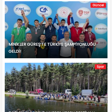
Güncel
MİNİKLER GÜREŞ’TE TÜRKİYE ŞAMPİYONLUĞU
GELDİ!
Spor