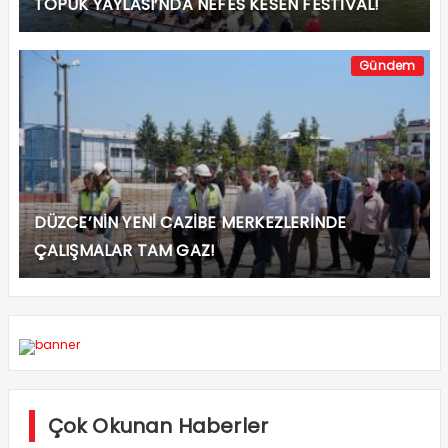
TOPUK YAYLASI’NDA NEFES KESEN FESTİVAL!
Gündem
DÜZCE’NİN YENİ CAZİBE MERKEZLERİNDE
ÇALIŞMALAR TAM GAZ!
Çok Okunan Haberler