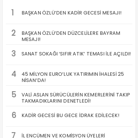
1
BAŞKAN ÖZLÜ’DEN KADİR GECESİ MESAJI!
2
BAŞKAN ÖZLÜ’DEN DÜZCELİLERE BAYRAM
MESAJI!
3
SANAT SOKAĞI ‘SIFIR ATIK’ TEMASI İLE AÇILDI!
4
45 MİLYON EURO’LUK YATIRIMIN İHALESİ 25
NİSAN’DA!
5
VALİ ASLAN SÜRÜCÜLERİN KEMERLERİNİ TAKIP
TAKMADIKLARINI DENETLEDİ!
6
KADİR GECESİ BU GECE İDRAK EDİLECEK!
7
İL ENCÜMEN VE KOMİSYON ÜYELERİ