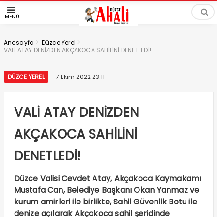
MENÜ
>
>
Anasayfa
Düzce Yerel
VALİ ATAY DENİZDEN AKÇAKOCA SAHİLİNİ DENETLEDİ!
DÜZCE YEREL
7 Ekim 2022 23:11
VALİ ATAY DENİZDEN
AKÇAKOCA SAHİLİNİ
DENETLEDİ!
Düzce Valisi Cevdet Atay, Akçakoca Kaymakamı
Mustafa Can, Belediye Başkanı Okan Yanmaz ve
kurum amirleri ile birlikte, Sahil Güvenlik Botu ile
denize açılarak Akçakoca sahil şeridinde