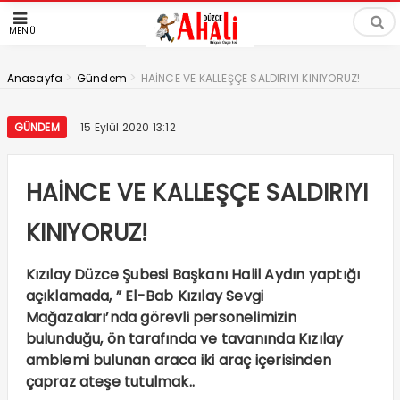
MENÜ
>
>
Anasayfa
Gündem
HAİNCE VE KALLEŞÇE SALDIRIYI KINIYORUZ!
GÜNDEM
15 Eylül 2020 13:12
HAİNCE VE KALLEŞÇE SALDIRIYI
KINIYORUZ!
Kızılay Düzce Şubesi Başkanı Halil Aydın yaptığı
açıklamada, ” El-Bab Kızılay Sevgi
Mağazaları’nda görevli personelimizin
bulunduğu, ön tarafında ve tavanında Kızılay
amblemi bulunan araca iki araç içerisinden
çapraz ateşe tutulmak..