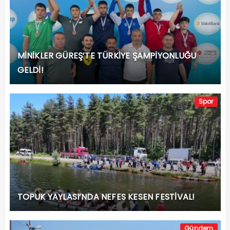
MİNİKLER GÜREŞ’TE TÜRKİYE ŞAMPİYONLUĞU
GELDİ!
Spor
TOPUK YAYLASI’NDA NEFES KESEN FESTİVAL!
Gündem