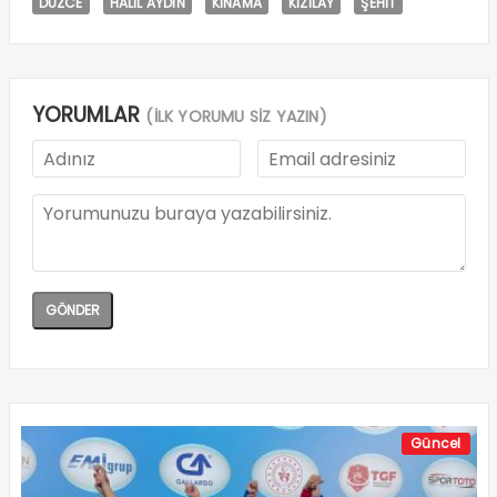
DÜZCE
HALİL AYDIN
KINAMA
KIZILAY
ŞEHİT
YORUMLAR
(İLK YORUMU SİZ YAZIN)
Güncel