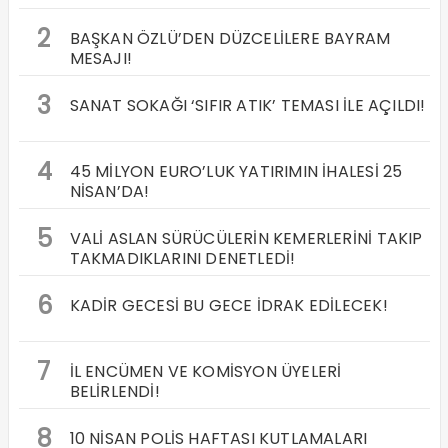
2
BAŞKAN ÖZLÜ’DEN DÜZCELİLERE BAYRAM
MESAJI!
3
SANAT SOKAĞI ‘SIFIR ATIK’ TEMASI İLE AÇILDI!
4
45 MİLYON EURO’LUK YATIRIMIN İHALESİ 25
NİSAN’DA!
5
VALİ ASLAN SÜRÜCÜLERİN KEMERLERİNİ TAKIP
TAKMADIKLARINI DENETLEDİ!
6
KADİR GECESİ BU GECE İDRAK EDİLECEK!
7
İL ENCÜMEN VE KOMİSYON ÜYELERİ
BELİRLENDİ!
8
10 NİSAN POLİS HAFTASI KUTLAMALARI