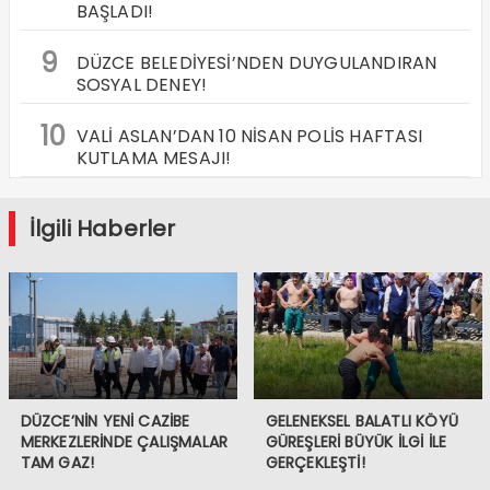
BAŞLADI!
9
DÜZCE BELEDİYESİ’NDEN DUYGULANDIRAN
SOSYAL DENEY!
10
VALİ ASLAN’DAN 10 NİSAN POLİS HAFTASI
KUTLAMA MESAJI!
İlgili Haberler
DÜZCE’NİN YENİ CAZİBE
GELENEKSEL BALATLI KÖYÜ
MERKEZLERİNDE ÇALIŞMALAR
GÜREŞLERİ BÜYÜK İLGİ İLE
TAM GAZ!
GERÇEKLEŞTİ!