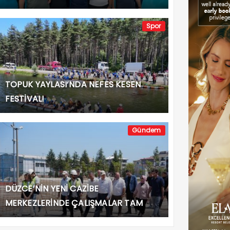
Spor
TOPUK YAYLASI’NDA NEFES KESEN
FESTİVAL!
Gündem
DÜZCE’NİN YENİ CAZİBE
MERKEZLERİNDE ÇALIŞMALAR TAM
GAZ!