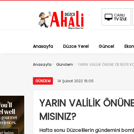
CANLI
TV İZLE
Anasayfa
Düzce Yerel
Güncel
Eko
>
>
Anasayfa
Gündem
YARIN VALİLİK ÖNÜNE DE BÜFE K
GÜNDEM
14 Şubat 2022 16:05
YARIN VALİLİK ÖNÜN
MISINIZ?
Hafta sonu Düzcelilerin gündemini bom