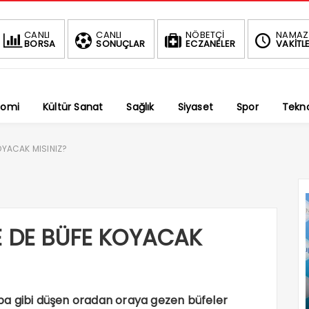
BIST
CANLI
CANLI
NÖBETÇİ
NAMAZ
BORSA
SONUÇLAR
ECZANELER
VAKİTLE
1.
-0.34%
nomi
Kültür Sanat
Sağlık
Siyaset
Spor
Tekno
OYACAK MISINIZ?
E DE BÜFE KOYACAK
ba gibi düşen oradan oraya gezen büfeler