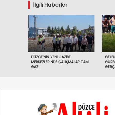
İlgili Haberler
DÜZCE’NİN YENİ CAZİBE
GELEN
MERKEZLERİNDE ÇALIŞMALAR TAM
GÜREŞ
GAZ!
GERÇE