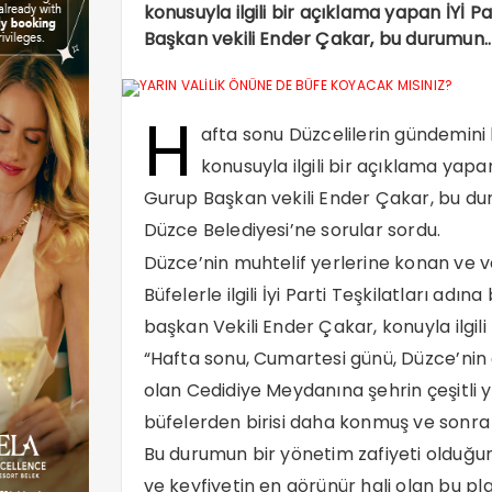
konusuyla ilgili bir açıklama yapan İYİ 
Başkan vekili Ender Çakar, bu durumun..
H
afta sonu Düzcelilerin gündemin
konusuyla ilgili bir açıklama yapa
Gurup Başkan vekili Ender Çakar, bu dur
Düzce Belediyesi’ne sorular sordu.
Düzce’nin muhtelif yerlerine konan ve 
Büfelerle ilgili İyi Parti Teşkilatları a
başkan Vekili Ender Çakar, konuyla ilgili
“Hafta sonu, Cumartesi günü, Düzce’ni
olan Cedidiye Meydanına şehrin çeşitl
büfelerden birisi daha konmuş ve sonra 
Bu durumun bir yönetim zafiyeti olduğun
ve keyfiyetin en görünür hali olan bu pla