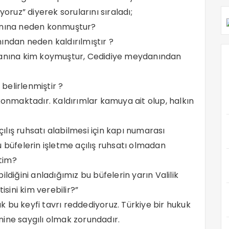
yoruz” diyerek sorularını sıraladı;
danına neden konmuştur?
ından neden kaldırılmıştır ?
ydanına kim koymuştur, Cedidiye meydanından
 belirlenmiştir ?
konmaktadır. Kaldırımlar kamuya ait olup, halkın
çılış ruhsatı alabilmesi için kapı numarası
 büfelerin işletme açılış ruhsatı olmadan
ştim?
ldiğini anladığımız bu büfelerin yarın Valilik
ini kim verebilir?”
rak bu keyfi tavrı reddediyoruz. Türkiye bir hukuk
ine saygılı olmak zorundadır.