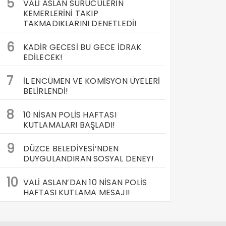
5
VALİ ASLAN SÜRÜCÜLERİN
KEMERLERİNİ TAKIP
TAKMADIKLARINI DENETLEDİ!
6
KADİR GECESİ BU GECE İDRAK
EDİLECEK!
7
İL ENCÜMEN VE KOMİSYON ÜYELERİ
BELİRLENDİ!
8
10 NİSAN POLİS HAFTASI
KUTLAMALARI BAŞLADI!
9
DÜZCE BELEDİYESİ’NDEN
DUYGULANDIRAN SOSYAL DENEY!
10
VALİ ASLAN’DAN 10 NİSAN POLİS
HAFTASI KUTLAMA MESAJI!