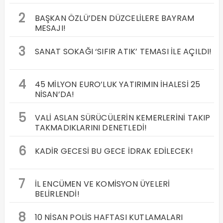
2
BAŞKAN ÖZLÜ’DEN DÜZCELİLERE BAYRAM
MESAJI!
3
SANAT SOKAĞI ‘SIFIR ATIK’ TEMASI İLE AÇILDI!
4
45 MİLYON EURO’LUK YATIRIMIN İHALESİ 25
NİSAN’DA!
5
VALİ ASLAN SÜRÜCÜLERİN KEMERLERİNİ TAKIP
TAKMADIKLARINI DENETLEDİ!
6
KADİR GECESİ BU GECE İDRAK EDİLECEK!
7
İL ENCÜMEN VE KOMİSYON ÜYELERİ
BELİRLENDİ!
8
10 NİSAN POLİS HAFTASI KUTLAMALARI