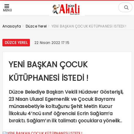
MENÜ
>
>
Anasayfa
Düzce Yerel
YENİ BAŞKAN ÇOCUK KÜTÜPHANESİ İSTEDİ !
DÜZCE YEREL
22 Nisan 2022 17:15
YENİ BAŞKAN ÇOCUK
KÜTÜPHANESİ İSTEDİ !
Düzce Belediye Başkan Vekili Hüdaver Gösterişli,
23 Nisan Ulusal Egemenlik ve Çocuk Bayramı
münasebetiyle koltuğunu Şehit Metin Kucur
İlkokulu 4’ncü sınıf öğrencisi Ecrin Sağlam’a
bıraktı. Sağlam’ın ilk talimatı çocuklara yönelik..