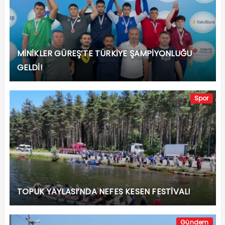
MİNİKLER GÜREŞ’TE TÜRKİYE ŞAMPİYONLUĞU
GELDİ!
Spor
TOPUK YAYLASI’NDA NEFES KESEN FESTİVAL!
Gündem