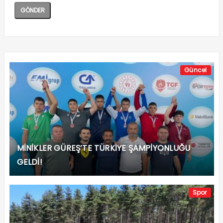
DÜZCE’NİN YENİ CAZİBE MERKEZLERİNDE
ÇALIŞMALAR TAM GAZ!
Çok Okunan Haberler
1
BAŞKAN ÖZLÜ’DEN KADİR GECESİ MESAJI!
2
BAŞKAN ÖZLÜ’DEN DÜZCELİLERE BAYRAM
MESAJI!
3
SANAT SOKAĞI ‘SIFIR ATIK’ TEMASI İLE AÇILDI!