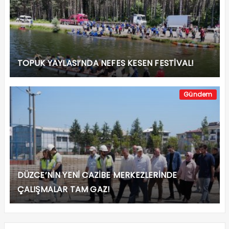
4
45 MİLYON EURO’LUK YATIRIMIN İHALESİ 25
NİSAN’DA!
5
VALİ ASLAN SÜRÜCÜLERİN KEMERLERİNİ TAKIP
TAKMADIKLARINI DENETLEDİ!
6
KADİR GECESİ BU GECE İDRAK EDİLECEK!
7
İL ENCÜMEN VE KOMİSYON ÜYELERİ
BELİRLENDİ!
8
10 NİSAN POLİS HAFTASI KUTLAMALARI
BAŞLADI!
9
DÜZCE BELEDİYESİ’NDEN DUYGULANDIRAN
SOSYAL DENEY!
10
VALİ ASLAN’DAN 10 NİSAN POLİS HAFTASI