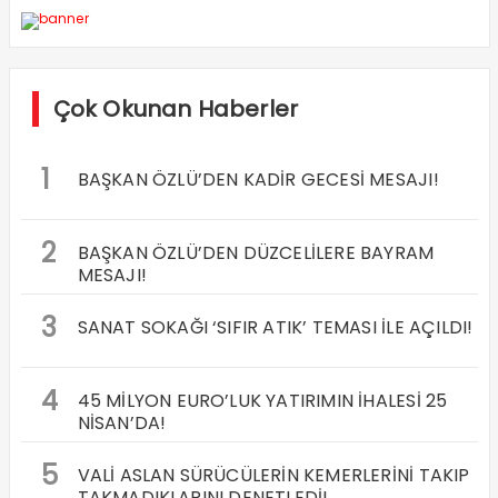
KUTLAMA MESAJI!
İlgili Haberler
VALİ MAKAS YAZ KURAN
VALİ MAKAS’TAN BAŞSAVCI
KURSU ÖĞRENCİLERİNİ
ÜNALAN’A HAYIRLI OLSUN
ZİYARET ETTİ!
ZİYARETİ!