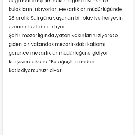
doğrudur imajı ile halkdan gelen isteklere
kulaklarını tıkıyorlar. Mezarlıklar müdürlüğünde
28 aralık Salı günü yaşanan bir olay ise herşeyin
üzerine tuz biber ekiyor.
Şehir mezarlığında ,yatan yakınlarını ziyarete
giden bir vatandaş mezarlıkdaki katiamı
görünce mezarlıklar müdürlüğüne gidiyor ..
karşısına çıkana “Bu ağaçları neden
katlediyorsunuz” diyor.
Verilen cevap” biz hizmet veriyoruz, ağaçları
ihale ile sattık.”
Vatandaş “Benim mezarlığıma diktiğim ağacı,
bana sormadan benden izin almadan nasıl
kesersiniz”