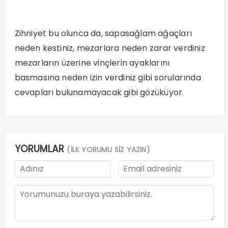
Spor
TOPUK YAYLASI’NDA NEFES KESEN FESTİVAL!
Gündem