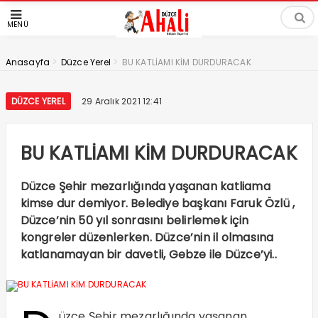
MENÜ
>
>
Anasayfa
Düzce Yerel
BU KATLİAMI KİM DURDURACAK
DÜZCE YEREL
29 Aralık 2021 12:41
BU KATLİAMI KİM DURDURACAK
Düzce Şehir mezarlığında yaşanan katliama
kimse dur demiyor. Belediye başkanı Faruk Özlü ,
Düzce’nin 50 yıl sonrasını belirlemek için
kongreler düzenlerken. Düzce’nin il olmasına
katlanamayan bir davetli, Gebze ile Düzce’yi..
üzce Şehir mezarlığında yaşanan