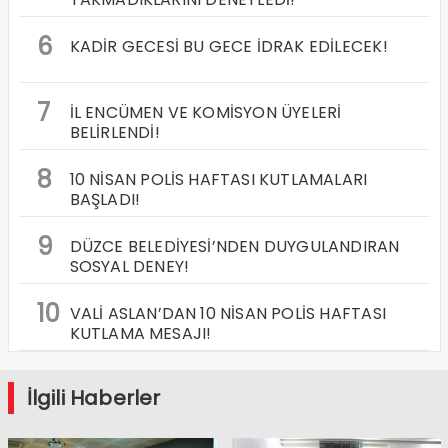
VALİ MAKAS: 23 NİSAN
ANIT ESER İÇİN İLK KAZMA
BAYRAMININ DÜNYADA
VURULDU!
BENZERİ YOK!
BİZİ TAKİP EDİN
© Düzce Ahali - webadasi.com