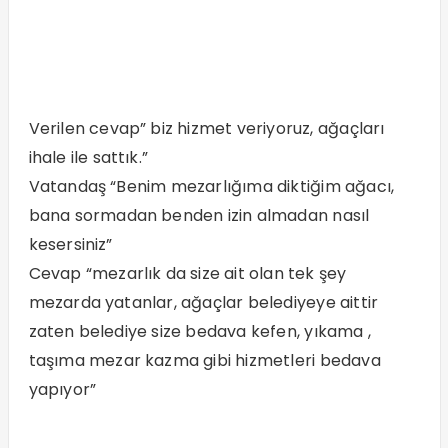
Cevap “mezarlık da size ait olan tek şey
mezarda yatanlar, ağaçlar belediyeye aittir
zaten belediye size bedava kefen, yıkama ,
taşıma mezar kazma gibi hizmetleri bedava
yapıyor”
Zihniyet bu olunca da, sapasağlam ağaçları
neden kestiniz, mezarlara neden zarar verdiniz
mezarların üzerine vinçlerin ayaklarını
basmasına neden izin verdiniz gibi sorularında
cevapları bulunamayacak gibi gözüküyor.
YORUMLAR
(İLK YORUMU SİZ YAZIN)