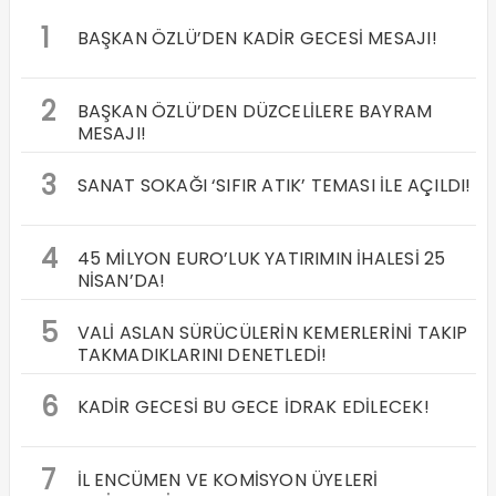
1
BAŞKAN ÖZLÜ’DEN KADİR GECESİ MESAJI!
2
BAŞKAN ÖZLÜ’DEN DÜZCELİLERE BAYRAM
MESAJI!
3
SANAT SOKAĞI ‘SIFIR ATIK’ TEMASI İLE AÇILDI!
4
45 MİLYON EURO’LUK YATIRIMIN İHALESİ 25
NİSAN’DA!
5
VALİ ASLAN SÜRÜCÜLERİN KEMERLERİNİ TAKIP
TAKMADIKLARINI DENETLEDİ!
6
KADİR GECESİ BU GECE İDRAK EDİLECEK!
7
İL ENCÜMEN VE KOMİSYON ÜYELERİ