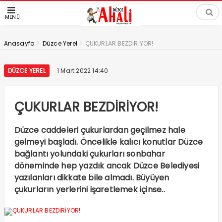
MENÜ
>
>
Anasayfa
Düzce Yerel
ÇUKURLAR BEZDİRİYOR!
DÜZCE YEREL
1 Mart 2022 14:40
ÇUKURLAR BEZDİRİYOR!
Düzce caddeleri çukurlardan geçilmez hale
gelmeyi başladı. Öncelikle kalıcı konutlar Düzce
bağlantı yolundaki çukurları sonbahar
döneminde hep yazdık ancak Düzce Belediyesi
yazılanları dikkate bile almadı. Büyüyen
çukurların yerlerini işaretlemek içinse..