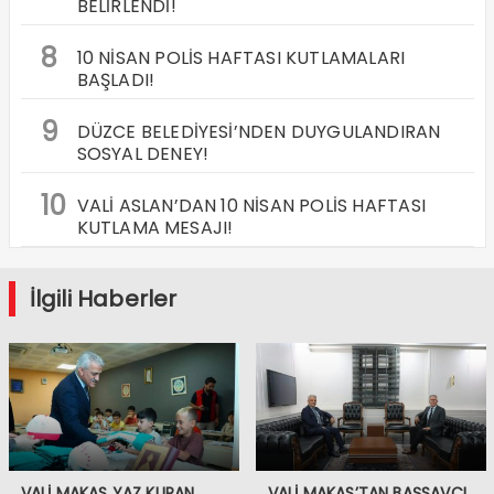
BELİRLENDİ!
8
10 NİSAN POLİS HAFTASI KUTLAMALARI
BAŞLADI!
9
DÜZCE BELEDİYESİ’NDEN DUYGULANDIRAN
SOSYAL DENEY!
10
VALİ ASLAN’DAN 10 NİSAN POLİS HAFTASI
KUTLAMA MESAJI!
İlgili Haberler
VALİ MAKAS YAZ KURAN
VALİ MAKAS’TAN BAŞSAVCI