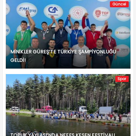
Güncel
MİNİKLER GÜREŞ’TE TÜRKİYE ŞAMPİYONLUĞU
GELDİ!
Spor
TOPUK YAYLASI’NDA NEFES KESEN FESTİVAL!