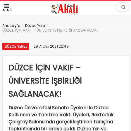
MENÜ
>
>
Anasayfa
Düzce Yerel
DÜZCE İÇİN VAKIF – ÜNİVERSİTE İŞBİRLİĞİ SAĞLANACAK!
DÜZCE YEREL
29 Aralık 2021 22:49
DÜZCE İÇİN VAKIF –
ÜNİVERSİTE İŞBİRLİĞİ
SAĞLANACAK!
Düzce Üniversitesi Senato Üyeleri ile Düzce
Kalkınma ve Tanıtma Vakfı Üyeleri, Rektörlük
Çalıştay Salonu’nda gerçekleştirilen tanışma
toplantısında bir araya geldi. Düzce’nin ve