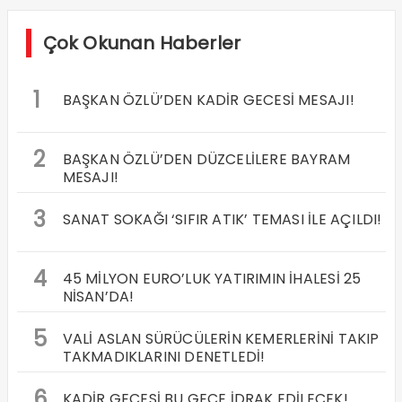
Çok Okunan Haberler
1
BAŞKAN ÖZLÜ’DEN KADİR GECESİ MESAJI!
2
BAŞKAN ÖZLÜ’DEN DÜZCELİLERE BAYRAM
MESAJI!
3
SANAT SOKAĞI ‘SIFIR ATIK’ TEMASI İLE AÇILDI!
4
45 MİLYON EURO’LUK YATIRIMIN İHALESİ 25
NİSAN’DA!
5
VALİ ASLAN SÜRÜCÜLERİN KEMERLERİNİ TAKIP
TAKMADIKLARINI DENETLEDİ!
6
KADİR GECESİ BU GECE İDRAK EDİLECEK!