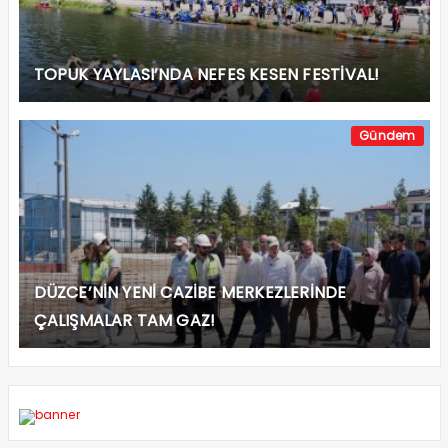
TOPUK YAYLASI’NDA NEFES KESEN FESTİVAL!
Gündem
DÜZCE’NİN YENİ CAZİBE MERKEZLERİNDE
ÇALIŞMALAR TAM GAZ!