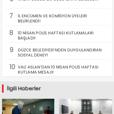
7
İL ENCÜMEN VE KOMİSYON ÜYELERİ
BELİRLENDİ!
8
10 NİSAN POLİS HAFTASI KUTLAMALARI
BAŞLADI!
9
DÜZCE BELEDİYESİ’NDEN DUYGULANDIRAN
SOSYAL DENEY!
10
VALİ ASLAN’DAN 10 NİSAN POLİS HAFTASI
KUTLAMA MESAJI!
İlgili Haberler