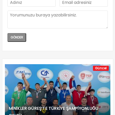
Güncel
MİNİKLER GÜREŞ’TE TÜRKİYE ŞAMPİYONLUĞU