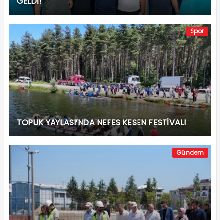
GELDİ!
Spor
TOPUK YAYLASI’NDA NEFES KESEN FESTİVAL!
Gündem