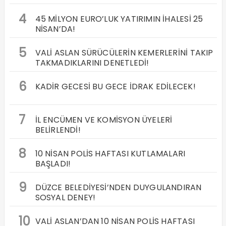
4
45 MİLYON EURO’LUK YATIRIMIN İHALESİ 25
NİSAN’DA!
5
VALİ ASLAN SÜRÜCÜLERİN KEMERLERİNİ TAKIP
TAKMADIKLARINI DENETLEDİ!
6
KADİR GECESİ BU GECE İDRAK EDİLECEK!
7
İL ENCÜMEN VE KOMİSYON ÜYELERİ
BELİRLENDİ!
8
10 NİSAN POLİS HAFTASI KUTLAMALARI
BAŞLADI!
9
DÜZCE BELEDİYESİ’NDEN DUYGULANDIRAN
SOSYAL DENEY!
10
VALİ ASLAN’DAN 10 NİSAN POLİS HAFTASI