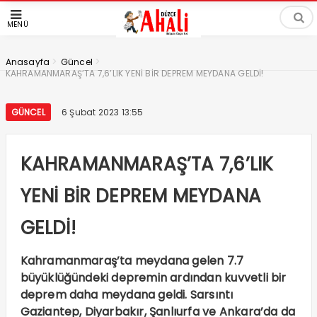
MENÜ
>
>
Anasayfa
Güncel
KAHRAMANMARAŞ’TA 7,6’LIK YENİ BİR DEPREM MEYDANA GELDİ!
GÜNCEL
6 Şubat 2023 13:55
KAHRAMANMARAŞ’TA 7,6’LIK
YENİ BİR DEPREM MEYDANA
GELDİ!
Kahramanmaraş’ta meydana gelen 7.7
büyüklüğündeki depremin ardından kuvvetli bir
deprem daha meydana geldi. Sarsıntı
Gaziantep, Diyarbakır, Şanlıurfa ve Ankara’da da