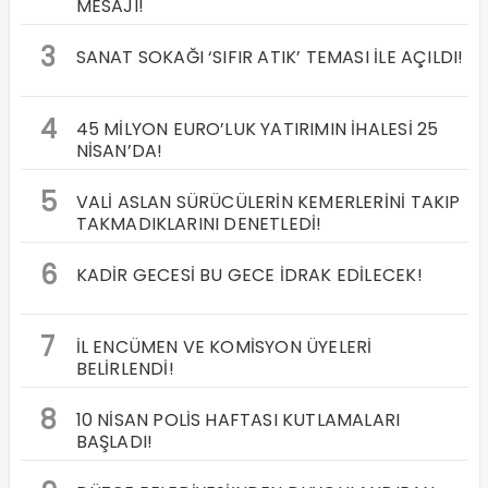
MESAJI!
3
SANAT SOKAĞI ‘SIFIR ATIK’ TEMASI İLE AÇILDI!
4
45 MİLYON EURO’LUK YATIRIMIN İHALESİ 25
NİSAN’DA!
5
VALİ ASLAN SÜRÜCÜLERİN KEMERLERİNİ TAKIP
TAKMADIKLARINI DENETLEDİ!
6
KADİR GECESİ BU GECE İDRAK EDİLECEK!
7
İL ENCÜMEN VE KOMİSYON ÜYELERİ
BELİRLENDİ!
8
10 NİSAN POLİS HAFTASI KUTLAMALARI
BAŞLADI!