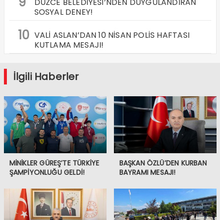
9
DÜZCE BELEDİYESİ’NDEN DUYGULANDIRAN
SOSYAL DENEY!
10
VALİ ASLAN’DAN 10 NİSAN POLİS HAFTASI
KUTLAMA MESAJI!
İlgili Haberler
MİNİKLER GÜREŞ’TE TÜRKİYE
BAŞKAN ÖZLÜ’DEN KURBAN
ŞAMPİYONLUĞU GELDİ!
BAYRAMI MESAJI!